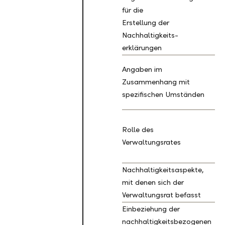
für die
Erstellung der
B
Nachhaltigkeits-
erklärungen
Angaben im
Zusammenhang mit
B
spezifischen Umständen
Rolle des
G
Verwaltungsrates
1
Nachhaltigkeitsaspekte,
G
mit denen sich der
2
Verwaltungsrat befasst
Einbeziehung der
nachhaltigkeitsbezogenen
G