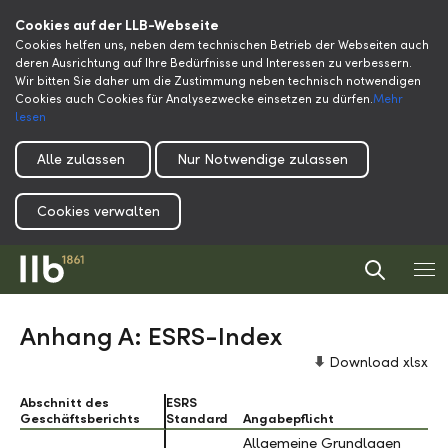
Cookies auf der LLB-Webseite
Cookies helfen uns, neben dem technischen Betrieb der Webseiten auch
deren Ausrichtung auf Ihre Bedürfnisse und Interessen zu verbessern.
Wir bitten Sie daher um die Zustimmung neben technisch notwendigen
Cookies auch Cookies für Analysezwecke einsetzen zu dürfen.
Mehr
lesen
Alle zulassen
Nur Notwendige zulassen
Cookies verwalten
Anhang A: ESRS-Index
Download xlsx
Abschnitt des
Abschnitt des
ESRS
Geschäftsberichts
Geschäftsberichts
Standard
Angabepflicht
Allgemeine Grundlagen