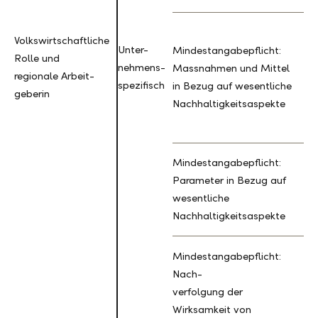
Volkswirtschaftliche
Volkswirtschaftliche
Unter-
Mindestangabepflicht:
Rolle und
Rolle und
nehmens-
Massnahmen und Mittel
M
regionale Arbeit-
regionale Arbeit-
spezifisch
in Bezug auf wesentliche
A
geberin
geberin
Nachhaltigkeitsaspekte
Mindestangabepflicht:
Parameter in Bezug auf
M
wesentliche
M
Nachhaltigkeitsaspekte
Mindestangabepflicht:
Nach-
verfolgung der
M
Wirksamkeit von