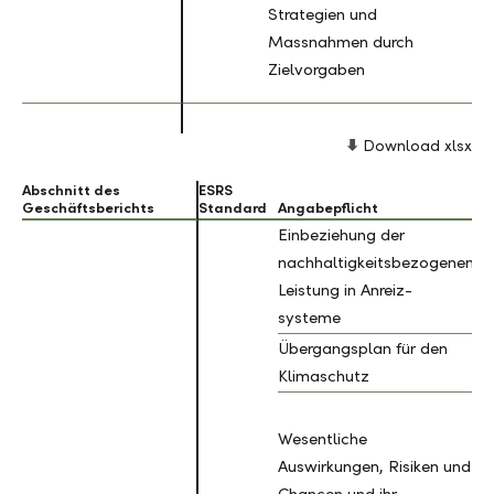
T
Strategien und
Massnahmen durch
Zielvorgaben
Download xlsx
Abschnitt des
Abschnitt des
ESRS
Geschäftsberichts
Geschäftsberichts
Standard
Angabepflicht
Einbeziehung der
nachhaltigkeitsbezogenen
Leistung in Anreiz-
systeme
Übergangsplan für den
Klimaschutz
Wesentliche
Auswirkungen, Risiken und