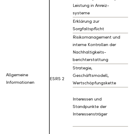
Leistung in Anreiz-
3
systeme
Erklärung zur
G
Sorgfaltspflicht
4
Risikomanagement und
interne Kontrollen der
G
Nachhaltigkeits-
5
berichterstattung
Strategie,
S
Allgemeine
Allgemeine
Geschäftsmodell,
ESRS 2
1
Informationen
Informationen
Wertschöpfungskette
Interessen und
S
Standpunkte der
2
Interessensträger