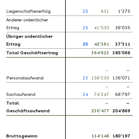
Liegenschaftenerfolg
Liegenschaftenerfolg
25
831
1’275
3
Anderer ordentlicher
Anderer ordentlicher
Ertrag
Ertrag
25
41’530
36’035
1
Übriger ordentlicher
Übriger ordentlicher
Ertrag
Ertrag
25
42’361
37’311
1
Total Geschäftsertrag
Total Geschäftsertrag
364’623
385’066
– 
–
–
Personalaufwand
Personalaufwand
23
156’230
136’071
1
–
–
Sachaufwand
Sachaufwand
24
74’247
68’797
Total
Total
–
–
Geschäftsaufwand
Geschäftsaufwand
230’477
204’869
1
Bruttogewinn
Bruttogewinn
134’146
180’197
2