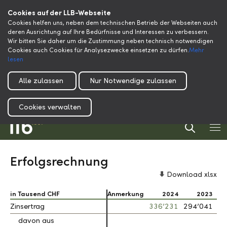
Cookies auf der LLB-Webseite
Cookies helfen uns, neben dem technischen Betrieb der Webseiten auch
deren Ausrichtung auf Ihre Bedürfnisse und Interessen zu verbessern.
Wir bitten Sie daher um die Zustimmung neben technisch notwendigen
Cookies auch Cookies für Analysezwecke einsetzen zu dürfen.
Mehr
lesen
Alle zulassen
Nur Notwendige zulassen
Cookies verwalten
Erfolgsrechnung
Download xlsx
in Tausend CHF
in Tausend CHF
Anmerkung
2024
2023
+
Zinsertrag
Zinsertrag
336’231
294’041
1
davon aus
davon aus