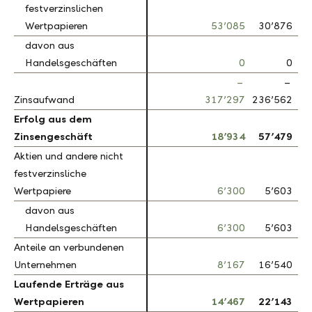
festverzinslichen
festverzinslichen
Wertpapieren
Wertpapieren
53’085
30’876
7
davon aus
davon aus
Handelsgeschäften
Handelsgeschäften
0
0
–
–
Zinsaufwand
Zinsaufwand
317’297
236’562
3
Erfolg aus dem
Erfolg aus dem
Zinsengeschäft
Zinsengeschäft
18’934
57’479
6
Aktien und andere nicht
Aktien und andere nicht
festverzinsliche
festverzinsliche
Wertpapiere
Wertpapiere
6’300
5’603
1
davon aus
davon aus
Handelsgeschäften
Handelsgeschäften
6’300
5’603
1
Anteile an verbundenen
Anteile an verbundenen
Unternehmen
Unternehmen
8’167
16’540
5
Laufende Erträge aus
Laufende Erträge aus
Wertpapieren
Wertpapieren
14’467
22’143
3