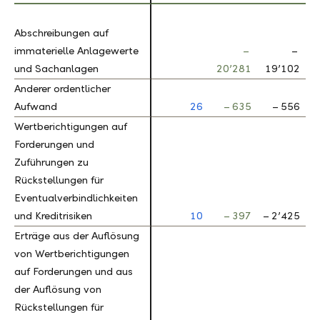
Abschreibungen auf
Abschreibungen auf
immaterielle Anlagewerte
immaterielle Anlagewerte
–
–
und Sachanlagen
und Sachanlagen
20’281
19’102
Anderer ordentlicher
Anderer ordentlicher
Aufwand
Aufwand
26
– 635
– 556
1
Wertberichtigungen auf
Wertberichtigungen auf
Forderungen und
Forderungen und
Zuführungen zu
Zuführungen zu
Rückstellungen für
Rückstellungen für
Eventualverbindlichkeiten
Eventualverbindlichkeiten
und Kreditrisiken
und Kreditrisiken
10
– 397
– 2’425
8
Erträge aus der Auflösung
Erträge aus der Auflösung
von Wertberichtigungen
von Wertberichtigungen
auf Forderungen und aus
auf Forderungen und aus
der Auflösung von
der Auflösung von
Rückstellungen für
Rückstellungen für