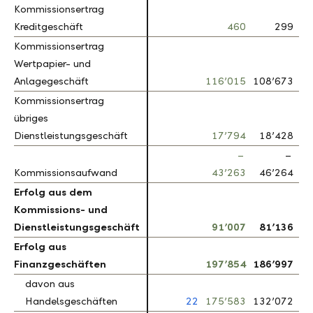
Kommissionsertrag
Kommissionsertrag
Kreditgeschäft
Kreditgeschäft
460
299
5
Kommissionsertrag
Kommissionsertrag
Wertpapier- und
Wertpapier- und
Anlagegeschäft
Anlagegeschäft
116’015
108’673
Kommissionsertrag
Kommissionsertrag
übriges
übriges
Dienstleistungsgeschäft
Dienstleistungsgeschäft
17’794
18’428
–
–
–
Kommissionsaufwand
Kommissionsaufwand
43’263
46’264
–
Erfolg aus dem
Erfolg aus dem
Kommissions- und
Kommissions- und
Dienstleistungsgeschäft
Dienstleistungsgeschäft
91’007
81’136
1
Erfolg aus
Erfolg aus
Finanzgeschäften
Finanzgeschäften
197’854
186’997
davon aus
davon aus
Handelsgeschäften
Handelsgeschäften
22
175’583
132’072
3