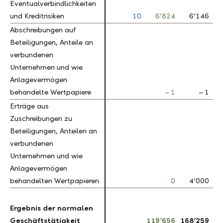
Eventualverbindlichkeiten
Eventualverbindlichkeiten
und Kreditrisiken
und Kreditrisiken
10
6’824
6’146
1
Abschreibungen auf
Abschreibungen auf
Beteiligungen, Anteile an
Beteiligungen, Anteile an
verbundenen
verbundenen
Unternehmen und wie
Unternehmen und wie
Anlagevermögen
Anlagevermögen
behandelte Wertpapiere
behandelte Wertpapiere
– 1
– 1
Erträge aus
Erträge aus
Zuschreibungen zu
Zuschreibungen zu
Beteiligungen, Anteilen an
Beteiligungen, Anteilen an
verbundenen
verbundenen
Unternehmen und wie
Unternehmen und wie
Anlagevermögen
Anlagevermögen
behandelten Wertpapieren
behandelten Wertpapieren
0
4’000
10
Ergebnis der normalen
Ergebnis der normalen
Geschäftstätigkeit
Geschäftstätigkeit
119’656
168’259
2