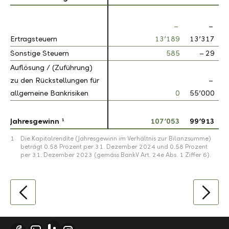
–
–
Ertragsteuern
Ertragsteuern
13’189
13’317
–
Sonstige Steuern
Sonstige Steuern
585
– 29
Auflösung / (Zuführung)
Auflösung / (Zuführung)
zu den Rückstellungen für
zu den Rückstellungen für
–
allgemeine Bankrisiken
allgemeine Bankrisiken
0
55’000
10
1
1
Jahresgewinn
Jahresgewinn
107’053
99’913
1
Die Kapitalrendite (Jahresgewinn im Verhältnis zur Bilanzsumme)
beträgt 0.58 Prozent per 31. Dezember 2024 und 0.58 Prozent
per 31. Dezember 2023 (gemäss BankV Art. 24e Abs. 1 Ziffer 6).