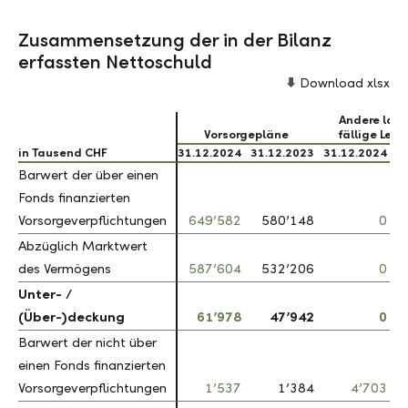
Zusammensetzung der in der Bilanz
erfassten Nettoschuld
Download xlsx
Andere lang
Vorsorgepläne
fällige Lei
in Tausend CHF
in Tausend CHF
31.12.2024
31.12.2023
31.12.2024
3
Barwert der über einen
Barwert der über einen
Fonds finanzierten
Fonds finanzierten
Vorsorgeverpflichtungen
Vorsorgeverpflichtungen
649’582
580’148
0
Abzüglich Marktwert
Abzüglich Marktwert
des Vermögens
des Vermögens
587’604
532’206
0
Unter- /
Unter- /
(Über-)deckung
(Über-)deckung
61’978
47’942
0
Barwert der nicht über
Barwert der nicht über
einen Fonds finanzierten
einen Fonds finanzierten
Vorsorgeverpflichtungen
Vorsorgeverpflichtungen
1’537
1’384
4’703