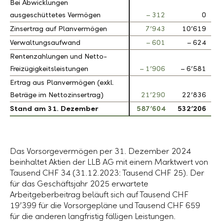
Bei Abwicklungen
Bei Abwicklungen
ausgeschüttetes Vermögen
ausgeschüttetes Vermögen
– 312
0
Zinsertrag auf Planvermögen
Zinsertrag auf Planvermögen
7’943
10’619
Verwaltungsaufwand
Verwaltungsaufwand
– 601
– 624
Rentenzahlungen und Netto-
Rentenzahlungen und Netto-
Freizügigkeitsleistungen
Freizügigkeitsleistungen
– 1’906
– 6’581
Ertrag aus Planvermögen (exkl.
Ertrag aus Planvermögen (exkl.
Beträge im Nettozinsertrag)
Beträge im Nettozinsertrag)
21’290
22’836
Stand am 31. Dezember
Stand am 31. Dezember
587’604
532’206
Das Vorsorgevermögen per 31. Dezember 2024
beinhaltet Aktien der LLB AG mit einem Marktwert von
Tausend CHF 34 (31.12.2023: Tausend CHF 25). Der
für das Geschäftsjahr 2025 erwartete
Arbeitgeberbeitrag beläuft sich auf Tausend CHF
19ʼ399 für die Vorsorgepläne und Tausend CHF 659
für die anderen langfristig fälligen Leistungen.