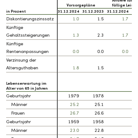
Andere langfr
Vorsorgepläne
fällige Leist
in Prozent
in Prozent
31.12.2024
31.12.2023
31.12.2024
31.
Diskontierungszinssatz
Diskontierungszinssatz
1.0
1.5
1.7
Künftige
Künftige
Gehaltssteigerungen
Gehaltssteigerungen
1.3
2.3
1.7
Künftige
Künftige
Rentenanpassungen
Rentenanpassungen
0.0
0.0
0.0
Verzinsung der
Verzinsung der
Altersguthaben
Altersguthaben
1.8
1.5
Lebenserwartung im
Lebenserwartung im
Alter von 65 in Jahren
Alter von 65 in Jahren
Geburtsjahr
Geburtsjahr
1979
1978
Männer
Männer
25.2
25.1
Frauen
Frauen
26.7
26.6
Geburtsjahr
Geburtsjahr
1959
1958
Männer
Männer
23.0
22.8