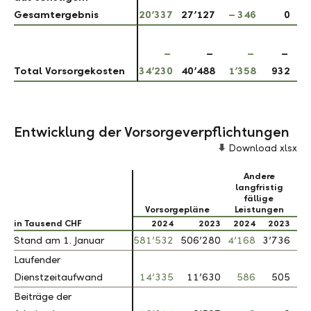
Gesamtergebnis
Gesamtergebnis
20’337
27’127
– 346
0
–
–
–
–
Total Vorsorgekosten
Total Vorsorgekosten
34’230
40’488
1’358
932
Entwicklung der Vorsorgeverpflichtungen
Download xlsx
Andere
langfristig
fällige
Vorsorgepläne
Leistungen
in Tausend CHF
in Tausend CHF
2024
2023
2024
2023
Stand am 1. Januar
Stand am 1. Januar
581’532
506’280
4’168
3’736
Laufender
Laufender
Dienstzeitaufwand
Dienstzeitaufwand
14’335
11’630
586
505
Beiträge der
Beiträge der