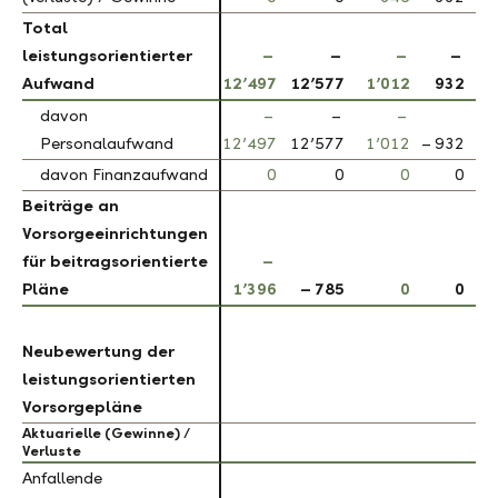
Total
Total
leistungsorientierter
leistungsorientierter
–
–
–
–
Aufwand
Aufwand
12’497
12’577
1’012
932
davon
davon
–
–
–
Personalaufwand
Personalaufwand
12’497
12’577
1’012
– 932
davon Finanzaufwand
davon Finanzaufwand
0
0
0
0
Beiträge an
Beiträge an
Vorsorgeeinrichtungen
Vorsorgeeinrichtungen
für beitragsorientierte
für beitragsorientierte
–
Pläne
Pläne
1’396
– 785
0
0
Neubewertung der
Neubewertung der
leistungsorientierten
leistungsorientierten
Vorsorgepläne
Vorsorgepläne
Aktuarielle (Gewinne) /
Aktuarielle (Gewinne) /
Verluste
Verluste
Anfallende
Anfallende