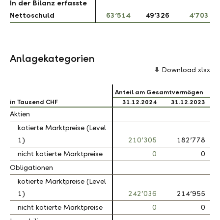
In der Bilanz erfasste
In der Bilanz erfasste
Nettoschuld
Nettoschuld
63’514
49’326
4’703
Anlagekategorien
Download xlsx
Anteil am Gesamtvermögen
in Tausend CHF
in Tausend CHF
31.12.2024
31.12.2023
Aktien
Aktien
kotierte Marktpreise (Level
kotierte Marktpreise (Level
1)
1)
210’305
182’778
nicht kotierte Marktpreise
nicht kotierte Marktpreise
0
0
Obligationen
Obligationen
kotierte Marktpreise (Level
kotierte Marktpreise (Level
1)
1)
242’036
214’955
nicht kotierte Marktpreise
nicht kotierte Marktpreise
0
0