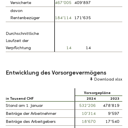
Versicherte
Versicherte
467’005
409’897
davon
davon
Rentenbezüger
Rentenbezüger
184’114
171’635
Durchschnittliche
Durchschnittliche
Laufzeit der
Laufzeit der
Verpflichtung
Verpflichtung
14
14
Entwicklung des Vorsorgevermögens
Download xlsx
Vorsorgepläne
in Tausend CHF
in Tausend CHF
2024
2023
Stand am 1. Januar
Stand am 1. Januar
532’206
478’819
Beiträge der Arbeitnehmer
Beiträge der Arbeitnehmer
10’314
9’597
Beiträge des Arbeitgebers
Beiträge des Arbeitgebers
18’670
17’540