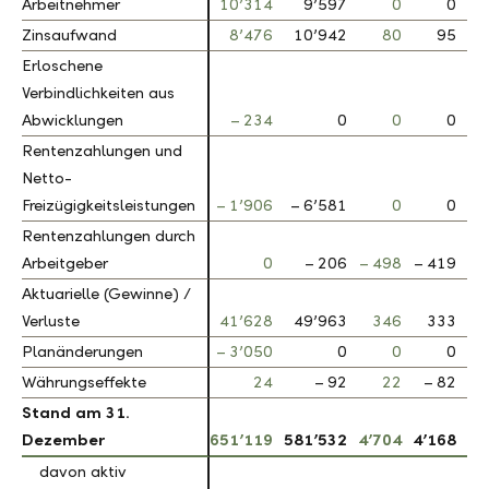
Arbeitnehmer
Arbeitnehmer
10’314
9’597
0
0
Zinsaufwand
Zinsaufwand
8’476
10’942
80
95
Erloschene
Erloschene
Verbindlichkeiten aus
Verbindlichkeiten aus
Abwicklungen
Abwicklungen
– 234
0
0
0
Rentenzahlungen und
Rentenzahlungen und
Netto-
Netto-
Freizügigkeitsleistungen
Freizügigkeitsleistungen
– 1’906
– 6’581
0
0
Rentenzahlungen durch
Rentenzahlungen durch
Arbeitgeber
Arbeitgeber
0
– 206
– 498
– 419
Aktuarielle (Gewinne) /
Aktuarielle (Gewinne) /
Verluste
Verluste
41’628
49’963
346
333
Planänderungen
Planänderungen
– 3’050
0
0
0
Währungseffekte
Währungseffekte
24
– 92
22
– 82
Stand am 31.
Stand am 31.
Dezember
Dezember
651’119
581’532
4’704
4’168
davon aktiv
davon aktiv