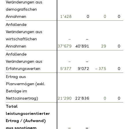
Veränderungen aus
Veränderungen aus
demografischen
demografischen
Annahmen
Annahmen
1’428
0
0
0
Anfallende
Anfallende
Veränderungen aus
Veränderungen aus
wirtschaftlichen
wirtschaftlichen
–
–
Annahmen
Annahmen
37’679
40’891
29
0
Anfallende
Anfallende
Veränderungen aus
Veränderungen aus
–
–
Erfahrungswerten
Erfahrungswerten
5’377
9’072
– 375
0
Ertrag aus
Ertrag aus
Planvermögen (exkl.
Planvermögen (exkl.
Beträge im
Beträge im
Nettozinsertrag)
Nettozinsertrag)
21’290
22’836
0
0
Total
Total
leistungsorientierter
leistungsorientierter
Ertrag / (Aufwand)
Ertrag / (Aufwand)
aus sonstigem
aus sonstigem
–
–