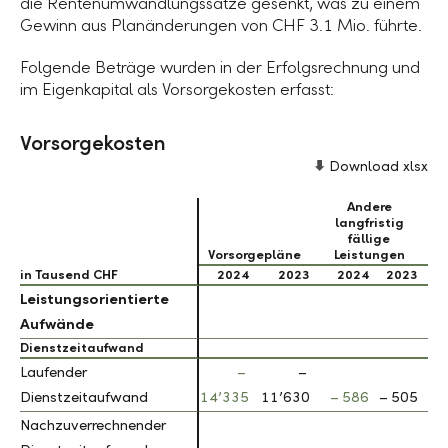
die Rentenumwandlungssätze gesenkt, was zu einem
Gewinn aus Planänderungen von CHF 3.1 Mio. führte.
Folgende Beträge wurden in der Erfolgsrechnung und
im Eigenkapital als Vorsorgekosten erfasst:
Vorsorgekosten
Download xlsx
Andere
langfristig
fällige
Vorsorgepläne
Leistungen
in Tausend CHF
in Tausend CHF
2024
2023
2024
2023
Leistungsorientierte
Leistungsorientierte
Aufwände
Aufwände
Dienstzeitaufwand
Dienstzeitaufwand
Laufender
Laufender
–
–
Dienstzeitaufwand
Dienstzeitaufwand
14’335
11’630
– 586
– 505
Nachzuverrechnender
Nachzuverrechnender