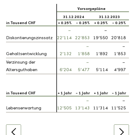
Vorsorgepläne
31.12.2024
31.12.2023
in Tausend CHF
in Tausend CHF
+ 0.25%
- 0.25%
+ 0.25%
- 0.25%
–
–
Diskontierungszinssatz
Diskontierungszinssatz
22’114
22’853
19’550
20’818
–
–
Gehaltsentwicklung
Gehaltsentwicklung
2’132
1’858
1’892
1’853
Verzinsung der
Verzinsung der
–
–
Altersguthaben
Altersguthaben
6’204
5’477
5’114
4’997
in Tausend CHF
in Tausend CHF
+ 1 Jahr
- 1 Jahr
+ 1 Jahr
- 1 Jahr
–
–
Lebenserwartung
Lebenserwartung
12’505
13’143
11’314
11’525