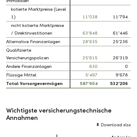
Immobilien
Immobilien
kotierte Marktpreise (Level
kotierte Marktpreise (Level
1)
1)
11’038
11’794
nicht kotierte Marktpreise
nicht kotierte Marktpreise
/ Direktinvestitionen
/ Direktinvestitionen
63’848
61’446
Alternative Finanzanlagen
Alternative Finanzanlagen
28’635
25’236
Qualifizierte
Qualifizierte
Versicherungspolicen
Versicherungspolicen
25’615
26’319
Andere Finanzanlagen
Andere Finanzanlagen
630
0
Flüssige Mittel
Flüssige Mittel
5’497
9’678
Total Vorsorgevermögen
Total Vorsorgevermögen
587’604
532’206
Wichtigste versicherungstechnische
Annahmen
Download xlsx