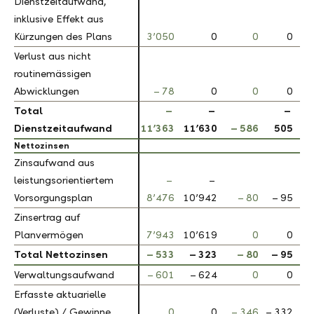
Dienstzeitaufwand,
Dienstzeitaufwand,
inklusive Effekt aus
inklusive Effekt aus
Kürzungen des Plans
Kürzungen des Plans
3’050
0
0
0
Verlust aus nicht
Verlust aus nicht
routinemässigen
routinemässigen
Abwicklungen
Abwicklungen
– 78
0
0
0
Total
Total
–
–
–
Dienstzeitaufwand
Dienstzeitaufwand
11’363
11’630
– 586
505
Nettozinsen
Nettozinsen
Zinsaufwand aus
Zinsaufwand aus
leistungsorientiertem
leistungsorientiertem
–
–
Vorsorgungsplan
Vorsorgungsplan
8’476
10’942
– 80
– 95
Zinsertrag auf
Zinsertrag auf
Planvermögen
Planvermögen
7’943
10’619
0
0
Total Nettozinsen
Total Nettozinsen
– 533
– 323
– 80
– 95
Verwaltungsaufwand
Verwaltungsaufwand
– 601
– 624
0
0
Erfasste aktuarielle
Erfasste aktuarielle
(Verluste) / Gewinne
(Verluste) / Gewinne
0
0
– 346
– 332