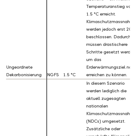
Temperaturanstieg von
1.5 °C erreicht.
Klimaschutzmassnahm
werden jedoch erst 203
beschlossen. Dadurch
müssen drastischere
Schritte gesetzt werden
um das
Ungeordnete
Ungeordnete
Erderwärmungsziel noc
Dekarbonisierung
Dekarbonisierung
NGFS
1.5 °C
erreichen zu können.
In diesem Szenario
werden lediglich die
aktuell zugesagten
nationalen
Klimaschutzmassnahm
(NDCs) umgesetzt.
Zusätzliche oder