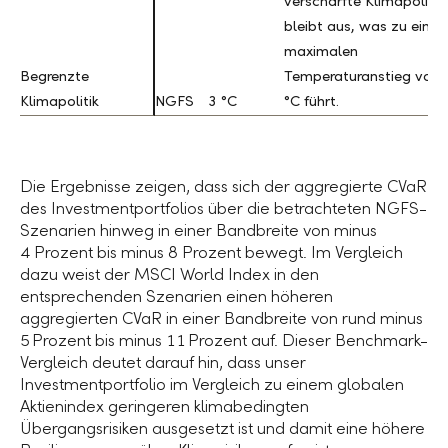
verschärfte Klimapolitik
bleibt aus, was zu eine
maximalen
Begrenzte
Begrenzte
Temperaturanstieg von 
Klimapolitik
Klimapolitik
NGFS
3 °C
°C führt.
Die Ergebnisse zeigen, dass sich der aggregierte CVaR
des Investmentportfolios über die betrachteten NGFS-
Szenarien hinweg in einer Bandbreite von minus
4 Prozent
bis minus
8 Prozent
bewegt. Im Vergleich
dazu weist der MSCI World Index in den
entsprechenden Szenarien einen höheren
aggregierten CVaR in einer Bandbreite von rund minus
5 Prozent
bis minus
11 Prozent
auf. Dieser Benchmark-
Vergleich deutet darauf hin, dass unser
Investmentportfolio im Vergleich zu einem globalen
Aktienindex geringeren klimabedingten
Übergangsrisiken ausgesetzt ist und damit eine höhere