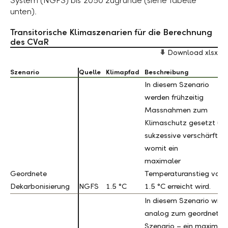
System (NGFS) bis 2050 zugrunde (siehe Tabelle
unten).
Transitorische Klimaszenarien für die Berechnung
des CVaR
Download xlsx
Szenario
Szenario
Quelle
Klimapfad
Beschreibung
In diesem Szenario
werden frühzeitig
Massnahmen zum
Klimaschutz gesetzt un
sukzessive verschärft,
womit ein
maximaler
Geordnete
Geordnete
Temperaturanstieg von
Dekarbonisierung
Dekarbonisierung
NGFS
1.5 °C
1.5 °C erreicht wird.
In diesem Szenario wird
analog zum geordneten
Szenario – ein maximale