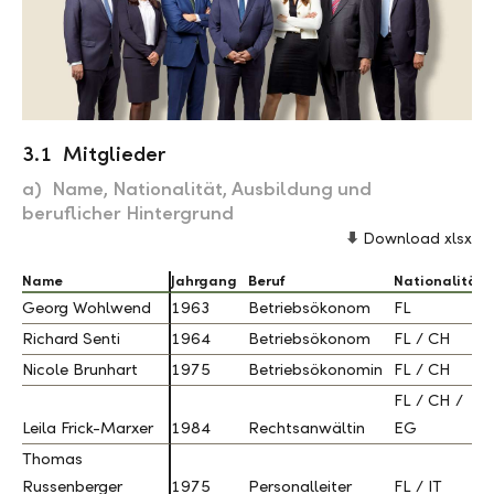
3.1 Mitglieder
a) Name, Nationalität, Ausbildung und
beruflicher Hintergrund
Download xlsx
Name
Name
Jahrgang
Beruf
Nationalität
Georg Wohlwend
Georg Wohlwend
1963
Betriebsökonom
FL
Richard Senti
Richard Senti
1964
Betriebsökonom
FL / CH
Nicole Brunhart
Nicole Brunhart
1975
Betriebsökonomin
FL / CH
FL / CH /
Leila Frick-Marxer
Leila Frick-Marxer
1984
Rechtsanwältin
EG
Thomas
Thomas
Russenberger
Russenberger
1975
Personalleiter
FL / IT