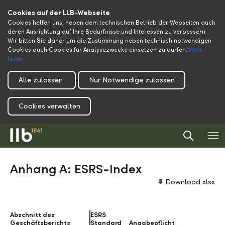
Cookies auf der LLB-Webseite
Cookies helfen uns, neben dem technischen Betrieb der Webseiten auch
deren Ausrichtung auf Ihre Bedürfnisse und Interessen zu verbessern.
Wir bitten Sie daher um die Zustimmung neben technisch notwendigen
Cookies auch Cookies für Analysezwecke einsetzen zu dürfen.
Mehr
lesen
Alle zulassen
Nur Notwendige zulassen
Cookies verwalten
Anhang A: ESRS-Index
Download xlsx
Abschnitt des
Abschnitt des
ESRS
Geschäftsberichts
Geschäftsberichts
Standard
Angabepflicht