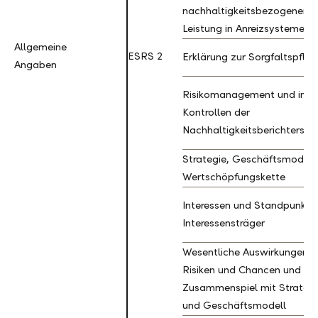
nachhaltigkeitsbezogenen
Leistung in Anreizsysteme
Allgemeine
Allgemeine
ESRS 2
Erklärung zur Sorgfaltspflic
Angaben
Angaben
Risikomanagement und inte
Kontrollen der
Nachhaltigkeitsberichtersta
Strategie, Geschäftsmodell,
Wertschöpfungskette
Interessen und Standpunkte
Interessensträger
Wesentliche Auswirkungen,
Risiken und Chancen und ihr
Zusammenspiel mit Strategi
und Geschäftsmodell