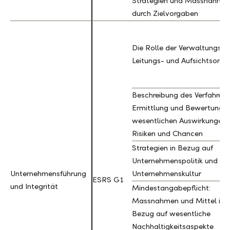
Strategien und Massnahme
durch Zielvorgaben
Die Rolle der Verwaltungs-,
Leitungs- und Aufsichtsorga
Beschreibung des Verfahrens
Ermittlung und Bewertung d
wesentlichen Auswirkungen,
Risiken und Chancen
Strategien in Bezug auf
Unternehmenspolitik und
Unternehmensführung
Unternehmensführung
Unternehmenskultur
ESRS G1
und Integrität
und Integrität
Mindestangabepflicht:
Massnahmen und Mittel in
Bezug auf wesentliche
Nachhaltigkeitsaspekte