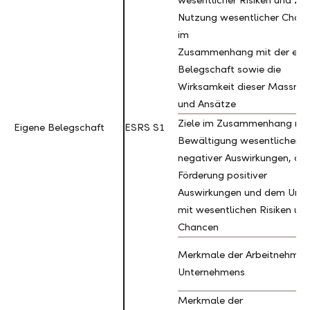
wesentlicher Risiken und zur
Nutzung wesentlicher Chan
im
Zusammenhang mit der eig
Belegschaft sowie die
Wirksamkeit dieser Massna
und Ansätze
Ziele im Zusammenhang mit
Eigene Belegschaft
Eigene Belegschaft
ESRS S1
Bewältigung wesentlicher
negativer Auswirkungen, der
Förderung positiver
Auswirkungen und dem Um
mit wesentlichen Risiken un
Chancen
Merkmale der Arbeitnehmer
Unternehmens
Merkmale der