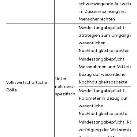
schwerwiegende Auswirkun
im Zusammenhang mit
Menschenrechten
Mindestangabepflicht:
Strategien zum Umgang mit
wesentlichen
Nachhaltigkeitsaspekten
Mindestangabepflicht:
Massnahmen und Mittel in
Bezug auf wesentliche
Unter-
Nachhaltigkeitsaspekte
Volkswirtschaftliche
Volkswirtschaftliche
nehmens-
Rolle
Rolle
Mindestangabepflicht:
spezifisch
Parameter in Bezug auf
wesentliche
Nachhaltigkeitsaspekte
Mindestangabepflicht: Nac
verfolgung der Wirksamkeit