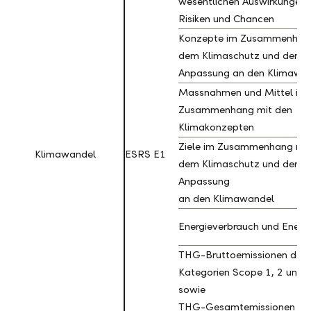
wesentlichen Auswirkungen,
Risiken und Chancen
Konzepte im Zusammenhan
dem Klimaschutz und der
Anpassung an den Klimawa
Massnahmen und Mittel im
Zusammenhang mit den
Klimakonzepten
Ziele im Zusammenhang mit
Klimawandel
Klimawandel
ESRS E1
dem Klimaschutz und der
Anpassung
an den Klimawandel
Energieverbrauch und Energ
THG-Bruttoemissionen der
Kategorien Scope 1, 2 und 
sowie
THG-Gesamtemissionen