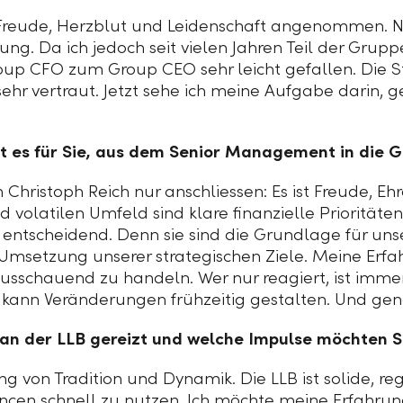
l Freude, Herzblut und Leidenschaft angenommen. Na
ng. Da ich jedoch seit vielen Jahren Teil der Gruppe
p CFO zum Group CEO sehr leicht gefallen. Die Stra
 sehr vertraut. Jetzt sehe ich meine Aufgabe dari
et es für Sie, aus dem Senior Management in die 
Christoph Reich nur anschliessen: Es ist Freude, Eh
volatilen Umfeld sind klare finanzielle Prioritäten
entscheidend. Denn sie sind die Grundlage für unse
 Umsetzung unserer strategischen Ziele. Meine Erfa
rausschauend zu handeln. Wer nur reagiert, ist immer
 kann Veränderungen frühzeitig gestalten. Und gen
an der LLB gereizt und welche Impulse möchten S
 von Tradition und Dynamik. Die LLB ist solide, re
cen schnell zu nutzen. Ich möchte meine Erfahrung