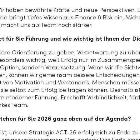
 Wir haben bewährte Kräfte und neue Perspektiven. 
le bringt tiefes Wissen aus Finance & Risk ein, Mic
macht uns als Team noch stärker.
 für Sie Führung und wie wichtig ist Ihnen der D
klare Orientierung zu geben, Verantwortung zu üb
 besonders wichtig, weil Erfolg nur im Zusammenspi
 Option, sondern Voraussetzung: Wenn wir die Sich
en, können wir gemeinsam bessere Entscheidungen
ebt von Motivation und Verständnis. Menschen müsse
sie selbst zum Erfolg beitragen können. Deshalb ist
rn moderner Führung. Er schafft Verbindlichkeit, fö
arkes Team.
tehen für Sie 2026 ganz oben auf der Agenda?
 ist, unsere Strategie ACT-26 erfolgreich zu Ende z
h einiges vorgenommen. Das andere: Das Ende einer