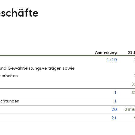
schäfte
Anmerkung
31.
1
/
19
 und Gewährleistungsverträgen sowie
herheiten
3
1
3
ichtungen
1
20
26’9
21