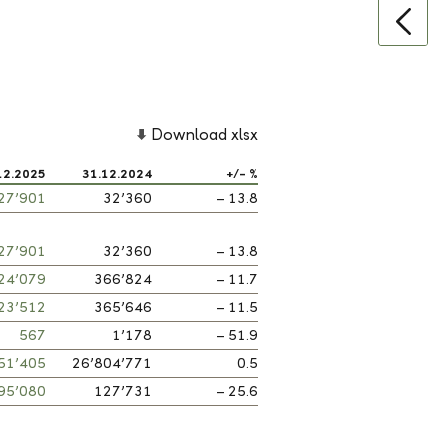
Download xlsx
12.2025
31.12.2024
+/- %
27’901
32’360
– 13.8
27’901
32’360
– 13.8
24’079
366’824
– 11.7
23’512
365’646
– 11.5
567
1’178
– 51.9
51’405
26’804’771
0.5
95’080
127’731
– 25.6