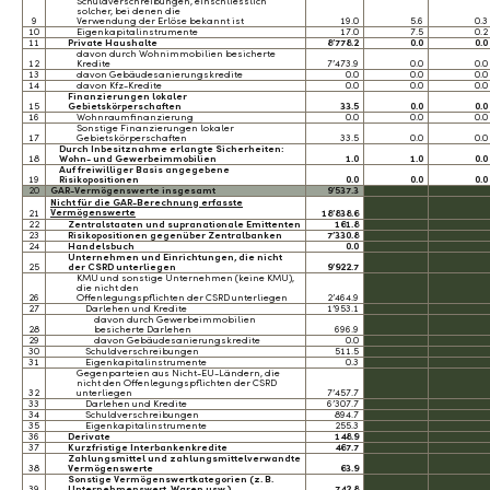
Schuldverschreibungen, einschliesslich
solcher, bei denen die
9
Verwendung der Erlöse bekannt ist
19.0
5.6
0.3
10
Eigenkapitalinstrumente
17.0
7.5
0.2
11
Private Haushalte
8’778.2
0.0
0.0
davon durch Wohnimmobilien besicherte
12
Kredite
7’473.9
0.0
0.0
13
davon Gebäudesanierungskredite
0.0
0.0
0.0
14
davon Kfz-Kredite
0.0
0.0
0.0
Finanzierungen lokaler
15
Gebietskörperschaften
33.5
0.0
0.0
16
Wohnraumfinanzierung
0.0
0.0
0.0
Sonstige Finanzierungen lokaler
17
Gebietskörperschaften
33.5
0.0
0.0
Durch Inbesitznahme erlangte Sicherheiten:
18
Wohn- und Gewerbeimmobilien
1.0
1.0
0.0
Auf freiwilliger Basis angegebene
19
Risikopositionen
0.0
0.0
0.0
20
GAR-Vermögenswerte insgesamt
9’537.3
Nicht für die GAR-Berechnung erfasste
Vermögenswerte
21
18’838.6
22
Zentralstaaten und supranationale Emittenten
161.8
23
Risikopositionen gegenüber Zentralbanken
7’330.8
24
Handelsbuch
0.0
Unternehmen und Einrichtungen, die nicht
25
der CSRD unterliegen
9’922.7
KMU und sonstige Unternehmen (keine KMU),
die nicht den
26
Offenlegungspflichten der CSRD unterliegen
2’464.9
27
Darlehen und Kredite
1’953.1
davon durch Gewerbeimmobilien
28
besicherte Darlehen
696.9
29
davon Gebäudesanierungskredite
0.0
30
Schuldverschreibungen
511.5
31
Eigenkapitalinstrumente
0.3
Gegenparteien aus Nicht-EU-Ländern, die
nicht den Offenlegungspflichten der CSRD
32
unterliegen
7’457.7
33
Darlehen und Kredite
6’307.7
34
Schuldverschreibungen
894.7
35
Eigenkapitalinstrumente
255.3
36
Derivate
148.9
37
Kurzfristige Interbankenkredite
467.7
Zahlungsmittel und zahlungsmittelverwandte
38
Vermögenswerte
63.9
Sonstige Vermögenswertkategorien (z. B.
39
Unternehmenswert, Waren usw.)
742.8