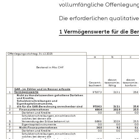
vollumfängliche Offenlegun
Die erforderlichen qualitativ
1 Vermögenswerte für die Be
Offenlegungsstichtag: 31.12.2025
a
b
c
Bestand in Mio. CHF
davon
davon
Gesamt-
taxonomie-
taxonomie-
buchwert
fähig
konform
GAR - im Zähler und im Nenner erfasste
Vermögenswerte
1
9’537.3
213.1
25.6
Nicht zu Handelszwecken gehaltene Darlehen
und Kredite,
Schuldverschreibungen und
Eigenkapitalinstrumente,
2
die für die GAR-Berechnung anrechenbar sind
9’536.3
212.1
25.6
3
Finanzunternehmen
688.6
202.9
25.5
4
Darlehen und Kredite
0.0
0.0
0.0
Schuldverschreibungen, einschliesslich
solcher, bei denen die
5
Verwendung der Erlöse bekannt ist
688.6
202.9
25.5
6
Eigenkapitalinstrumente
0.0
0.0
0.0
7
Nicht-Finanzunternehmen
36.0
9.2
0.1
8
Darlehen und Kredite
0.0
0.0
0.0
Schuldverschreibungen, einschliesslich
solcher, bei denen die