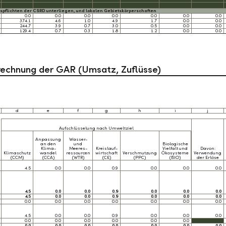
pflichten der CSRD unterliegen, und lokalen Gebietskörperschaften
0.0
0.0
0.0
0.0
0.0
0.0
0.0
374.1
4.6
1.0
4.9
1.7
0.0
0.0
244.7
3.9
0.7
3.0
0.5
0.0
0.0
129.4
0.7
0.3
1.8
1.2
0.0
0.0
rechnung der GAR (Umsatz, Zuflüsse)
d
e
f
g
h
i
j
Aufschlüsselung nach Umweltziel
Anpassung
Wasser-
an den
und
Biologische
Klima-
Meeres-
Kreislauf-
Vielfalt und
Davon:
Klimaschutz
wandel
ressourcen
wirtschaft
Verschmutzung
Ökosysteme
Verwendung
(CCM)
(CCA)
(WTR)
(CE)
(PPC)
(BIO)
der Erlöse
4.5
0.0
0.0
0.9
0.0
0.0
0.0
4.5
0.0
0.0
0.9
0.0
0.0
0.0
4.5
0.0
0.0
0.9
0.0
0.0
0.0
0.0
0.0
0.0
0.0
0.0
0.0
0.0
4.5
0.0
0.0
0.9
0.0
0.0
0.0
0.0
0.0
0.0
0.0
0.0
0.0
0.0
0.0
0.0
0.0
0.0
0.0
0.0