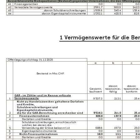
Ausserbilanzielle Risikopositionen (Bestand) gegenüber Unternehmen, die den Offenlegungs
41
Finanzgarantien
0.0
0.0
0.0
42
Verwaltete Vermögenswerte
2’661.7
960.9
242.0
43
davon Schuldverschreibungen
1’609.6
540.4
159.4
44
davon Eigenkapitalinstrumente
1’052.1
420.5
82.6
1 Vermögenswerte für die Be
Offenlegungsstichtag: 31.12.2025
a
b
c
Bestand in Mio. CHF
davon
davon
Gesamt-
taxonomie-
taxonomie-
buchwert
fähig
konform
GAR - im Zähler und im Nenner erfasste
Vermögenswerte
1
9’537.3
212.1
25.4
Nicht zu Handelszwecken gehaltene Darlehen
und Kredite,
Schuldverschreibungen und
Eigenkapitalinstrumente,
2
die für die GAR-Berechnung anrechenbar sind
9’536.3
211.0
25.4
3
Finanzunternehmen
688.6
197.9
25.0
4
Darlehen und Kredite
0.0
0.0
0.0
Schuldverschreibungen, einschliesslich
solcher, bei denen die
5
Verwendung der Erlöse bekannt ist
688.6
197.9
25.0
6
Eigenkapitalinstrumente
0.0
0.0
0.0
7
Nicht-Finanzunternehmen
36.0
13.1
0.4
8
Darlehen und Kredite
0.0
0.0
0.0