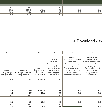
0.0
0.0
0.0
0.0
0.0
0.0
26.9
189.1
140.1
0.0
0.0
0.0
20.4
125.4
120.2
0.0
0.0
0.0
6.5
63.8
20.0
0.0
0.0
0.0
Download xlsx
k
l
m
n
o
p
Davon
Davon nicht
Davon
Risikopositionen
bewertete
aus der
aus der
Risikopositionen,
Finanzierung
Finanzierung
die von der
nicht
von
meldenden
Nicht
wesentlicher
Gegenparteien,
Stelle als nicht
bewertete
Davon
Davon
Tätigkeiten
die nach Artikel
wesentlich
Risiko-
Übergangs-
ermöglichende
von Gegen-
7 Absatz 9
angesehen
positionen
tätigkeiten
Tätigkeiten
parteien
Bericht erstatten
werden
0.1
2.9
1’264.9
0.0
0.0
0.0
0.1
2.9
1’264.2
0.0
0.0
0.0
0.1
2.9
17.9
0.0
0.0
0.0
0.0
0.0
0.0
0.0
0.0
0.0
0.1
2.9
17.9
0.0
0.0
0.0
0.0
0.0
0.0
0.0
0.0
0.0
0.0
0.0
0.0
0.0
0.0