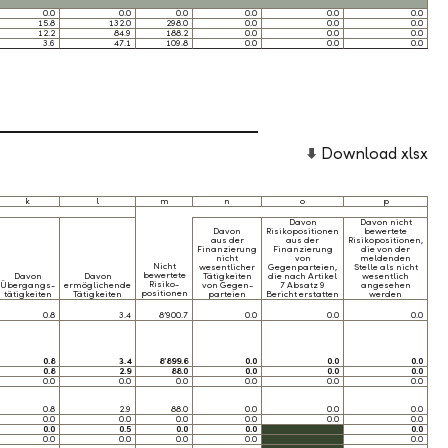
0.0
0.0
0.0
0.0
0.0
0.0
15.8
132.0
298.0
0.0
0.0
0.0
12.2
84.9
188.2
0.0
0.0
0.0
3.6
47.1
109.8
0.0
0.0
0.0
Download xlsx
k
l
m
n
o
p
Davon
Davon nicht
Davon
Risikopositionen
bewertete
aus der
aus der
Risikopositionen,
Finanzierung
Finanzierung
die von der
nicht
von
meldenden
Nicht
wesentlicher
Gegenparteien,
Stelle als nicht
bewertete
Davon
Davon
Tätigkeiten
die nach Artikel
wesentlich
Risiko-
Übergangs-
ermöglichende
von Gegen-
7 Absatz 9
angesehen
positionen
tätigkeiten
Tätigkeiten
parteien
Bericht erstatten
werden
0.8
3.4
8’900.7
0.0
0.0
0.0
0.8
3.4
8’899.6
0.0
0.0
0.0
0.8
2.9
88.0
0.0
0.0
0.0
0.0
0.0
0.0
0.0
0.0
0.0
0.8
2.9
88.0
0.0
0.0
0.0
0.0
0.0
0.0
0.0
0.0
0.0
0.0
0.5
0.0
0.0
0.0
0.0
0.0
0.0
0.0
0.0