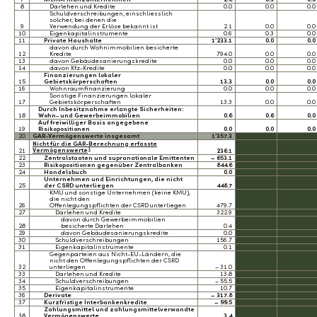
8
Darlehen und Kredite
0.0
0.0
0.0
Schuldverschreibungen, einschliesslich
solcher, bei denen die
9
Verwendung der Erlöse bekannt ist
2.1
0.0
0.0
10
Eigenkapitalinstrumente
0.6
0.3
0.0
11
Private Haushalte
1’233.1
0.0
0.0
davon durch Wohnimmobilien besicherte
12
Kredite
794.0
0.0
0.0
13
davon Gebäudesanierungskredite
0.0
0.0
0.0
14
davon Kfz-Kredite
0.0
0.0
0.0
Finanzierungen lokaler
15
Gebietskörperschaften
13.3
0.0
0.0
16
Wohnraumfinanzierung
0.0
0.0
0.0
Sonstige Finanzierungen lokaler
17
Gebietskörperschaften
13.3
0.0
0.0
Durch Inbesitznahme erlangte Sicherheiten:
18
Wohn- und Gewerbeimmobilien
0.6
0.6
0.0
Auf freiwilliger Basis angegebene
19
Risikopositionen
0.0
0.0
0.0
20
GAR-Vermögenswerte insgesamt
1’357.3
Nicht für die GAR-Berechnung erfasste
1
Vermögenswerte
21
236.1
22
Zentralstaaten und supranationale Emittenten
– 653.1
23
Risikopositionen gegenüber Zentralbanken
844.6
24
Handelsbuch
0.0
Unternehmen und Einrichtungen, die nicht
25
der CSRD unterliegen
448.7
KMU und sonstige Unternehmen (keine KMU),
die nicht den
26
Offenlegungspflichten der CSRD unterliegen
479.7
27
Darlehen und Kredite
322.9
davon durch Gewerbeimmobilien
28
besicherte Darlehen
0.4
29
davon Gebäudesanierungskredite
0.0
30
Schuldverschreibungen
156.7
31
Eigenkapitalinstrumente
0.1
Gegenparteien aus Nicht-EU-Ländern, die
nicht den Offenlegungspflichten der CSRD
32
unterliegen
– 31.0
33
Darlehen und Kredite
13.8
34
Schuldverschreibungen
– 55.5
35
Eigenkapitalinstrumente
10.7
36
Derivate
– 317.8
37
Kurzfristige Interbankenkredite
– 99.5
Zahlungsmittel und zahlungsmittelverwandte
38
Vermögenswerte
3.4