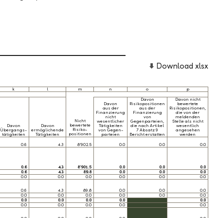
Download xlsx
k
l
m
n
o
p
Davon
Davon nicht
Davon
Risikopositionen
bewertete
aus der
aus der
Risikopositionen,
Finanzierung
Finanzierung
die von der
nicht
von
meldenden
Nicht
wesentlicher
Gegenparteien,
Stelle als nicht
bewertete
Davon
Davon
Tätigkeiten
die nach Artikel
wesentlich
Risiko-
Übergangs-
ermöglichende
von Gegen-
7 Absatz 9
angesehen
positionen
tätigkeiten
Tätigkeiten
parteien
Bericht erstatten
werden
0.6
4.3
8’902.5
0.0
0.0
0.0
0.6
4.3
8’901.5
0.0
0.0
0.0
0.6
4.3
89.8
0.0
0.0
0.0
0.0
0.0
0.0
0.0
0.0
0.0
0.6
4.3
89.8
0.0
0.0
0.0
0.0
0.0
0.0
0.0
0.0
0.0
0.0
0.0
0.0
0.0
0.0
0.0
0.0
0.0
0.0
0.0