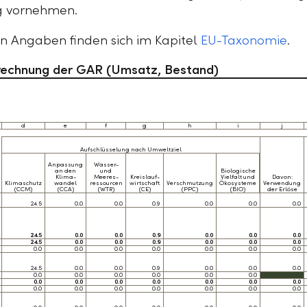
g vornehmen.
en Angaben finden sich im Kapitel
EU-Taxonomie
.
rechnung der GAR (Umsatz, Bestand)
d
e
f
g
h
i
j
Aufschlüsselung nach Umweltziel
Anpassung
Wasser-
an den
und
Biologische
Klima-
Meeres-
Kreislauf-
Vielfalt und
Davon:
Klimaschutz
wandel
ressourcen
wirtschaft
Verschmutzung
Ökosysteme
Verwendung
(CCM)
(CCA)
(WTR)
(CE)
(PPC)
(BIO)
der Erlöse
24.5
0.0
0.0
0.9
0.0
0.0
0.0
24.5
0.0
0.0
0.9
0.0
0.0
0.0
24.5
0.0
0.0
0.9
0.0
0.0
0.0
0.0
0.0
0.0
0.0
0.0
0.0
0.0
24.5
0.0
0.0
0.9
0.0
0.0
0.0
0.0
0.0
0.0
0.0
0.0
0.0
0.0
0.0
0.0
0.0
0.0
0.0
0.0
0.0
0.0
0.0
0.0
0.0
0.0
0.0