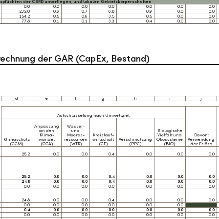
pflichten der CSRD unterliegen, und lokalen Gebietskörperschaften
0.0
0.0
0.0
0.0
0.0
0.0
0.0
232.0
0.6
0.7
6.8
0.9
0.0
0.0
154.2
0.5
0.6
3.5
0.5
0.0
0.0
77.8
0.1
0.1
3.3
0.4
0.0
0.0
rechnung der GAR (CapEx, Bestand)
d
e
f
g
h
i
j
Aufschlüsselung nach Umweltziel
Anpassung
Wasser-
an den
und
Biologische
Klima-
Meeres-
Kreislauf-
Vielfalt und
Davon:
Klimaschutz
wandel
ressourcen
wirtschaft
Verschmutzung
Ökosysteme
Verwendung
(CCM)
(CCA)
(WTR)
(CE)
(PPC)
(BIO)
der Erlöse
25.2
0.0
0.0
0.4
0.0
0.0
0.0
25.2
0.0
0.0
0.4
0.0
0.0
0.0
24.8
0.0
0.0
0.4
0.0
0.0
0.0
0.0
0.0
0.0
0.0
0.0
0.0
0.0
24.8
0.0
0.0
0.4
0.0
0.0
0.0
0.0
0.0
0.0
0.0
0.0
0.0
0.4
0.0
0.0
0.0
0.0
0.0
0.0
0.0
0.0
0.0
0.0
0.0
0.0
0.0