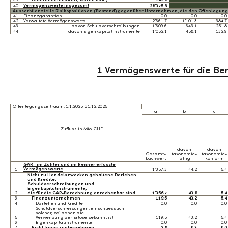
Vermögenswerte insgesamt
40
28’375.9
Ausserbilanzielle Risikopositionen (Bestand) gegenüber Unternehmen, die den Offenlegungs
41
Finanzgarantien
0.0
0.0
0.0
42
Verwaltete Vermögenswerte
2’661.7
1’101.3
384.7
43
davon Schuldverschreibungen
1’609.6
643.1
251.8
44
davon Eigenkapitalinstrumente
1’052.1
458.1
132.9
1 Vermögenswerte für die Be
Offenlegungszeitraum: 1.1.2025-31.12.2025
a
b
c
Zufluss in Mio. CHF
davon
davon
Gesamt-
taxonomie-
taxonomie-
buchwert
fähig
konform
GAR - im Zähler und im Nenner erfasste
Vermögenswerte
1
1’357.3
44.2
5.4
Nicht zu Handelszwecken gehaltene Darlehen
und Kredite,
Schuldverschreibungen und
Eigenkapitalinstrumente,
2
die für die GAR-Berechnung anrechenbar sind
1’356.7
43.6
5.4
3
Finanzunternehmen
119.5
43.2
5.4
4
Darlehen und Kredite
0.0
0.0
0.0
Schuldverschreibungen, einschliesslich
solcher, bei denen die
5
Verwendung der Erlöse bekannt ist
119.5
43.2
5.4
6
Eigenkapitalinstrumente
0.0
0.0
0.0
7
Nicht-Finanzunternehmen
2.8
0.3
0.0