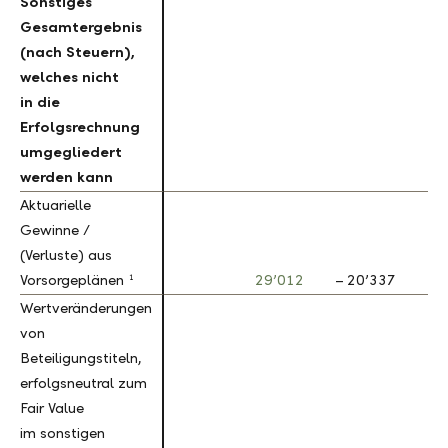
Sonstiges
Sonstiges
Gesamtergebnis
Gesamtergebnis
(nach Steuern),
(nach Steuern),
welches nicht
welches nicht
in die
in die
Erfolgsrechnung
Erfolgsrechnung
umgegliedert
umgegliedert
werden kann
werden kann
Aktuarielle
Aktuarielle
Gewinne /
Gewinne /
(Verluste) aus
(Verluste) aus
1
1
Vorsorgeplänen
Vorsorgeplänen
29’012
– 20’337
Wertveränderungen
Wertveränderungen
von
von
Beteiligungstiteln,
Beteiligungstiteln,
erfolgsneutral zum
erfolgsneutral zum
Fair Value
Fair Value
im sonstigen
im sonstigen