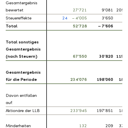
Gesamtergebnis
Gesamtergebnis
bewertet
bewertet
27’721
9’081
205.2
Steuereffekte
Steuereffekte
24
– 4’005
3’650
Total
Total
52’728
– 7’606
Total sonstiges
Total sonstiges
Gesamtergebnis
Gesamtergebnis
(nach Steuern)
(nach Steuern)
67’550
30’820
119.2
Gesamtergebnis
Gesamtergebnis
für die Periode
für die Periode
234’076
198’060
18.2
Davon entfallen
Davon entfallen
auf:
auf:
Aktionäre der LLB
Aktionäre der LLB
233’945
197’851
18.2
–
Minderheiten
Minderheiten
132
209
37.0