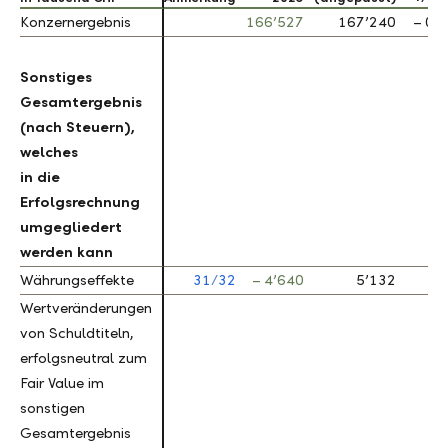
Konzernergebnis
Konzernergebnis
166’527
167’240
– 0.4
Sonstiges
Sonstiges
Gesamtergebnis
Gesamtergebnis
(nach Steuern),
(nach Steuern),
welches
welches
in die
in die
Erfolgsrechnung
Erfolgsrechnung
umgegliedert
umgegliedert
werden kann
werden kann
Währungseffekte
Währungseffekte
31
/
32
– 4’640
5’132
Wertveränderungen
Wertveränderungen
von Schuldtiteln,
von Schuldtiteln,
erfolgsneutral zum
erfolgsneutral zum
Fair Value im
Fair Value im
sonstigen
sonstigen
Gesamtergebnis
Gesamtergebnis
–