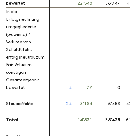
bewertet
bewertet
22’548
38’747
41.8
In die
In die
Erfolgsrechnung
Erfolgsrechnung
umgegliederte
umgegliederte
(Gewinne) /
(Gewinne) /
Verluste von
Verluste von
Schuldtiteln,
Schuldtiteln,
erfolgsneutral zum
erfolgsneutral zum
Fair Value im
Fair Value im
sonstigen
sonstigen
Gesamtergebnis
Gesamtergebnis
bewertet
bewertet
4
77
0
–
Steuereffekte
Steuereffekte
24
– 3’164
– 5’453
42.0
–
Total
Total
14’821
38’426
61.4