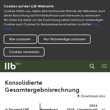
Cookies auf der LLB-Webseite
Cookies helfen uns, neben dem technischen Betrieb der Webseiten auch
deren Ausrichtung auf Ihre Bedürfnisse und Interessen zu verbessern.
Wir bitten Sie daher um die Zustimmung neben technisch notwendigen
Cookies auch Cookies für Analysezwecke einsetzen zu dürfen.
Mehr
lesen
Alle zulassen
Nur Notwendige zulassen
Cookies verwalten
Konsolidierte
Gesamtergebnisrechnung
Download xlsx
2024
in Tausend CHF
in Tausend CHF
Anmerkung
2025
(angepasst)
+/- %