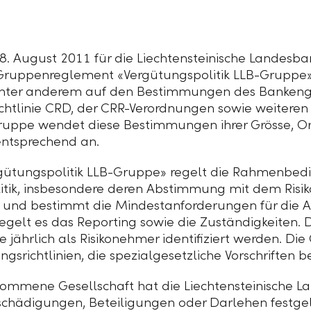
8. August 2011 für die Liechtensteinische Landesb
Gruppenreglement «Vergütungspolitik
LLB-Gruppe
t unter anderem auf den Bestimmungen des Bankeng
chtlinie CRD, der CRR-Verordnungen sowie weiteren
ruppe
wendet diese Bestimmungen ihrer Grösse, Or
entsprechend an.
ütungspolitik
LLB-Gruppe
» regelt die Rahmenbedi
tik, insbesondere deren Abstimmung mit dem Risi
 und bestimmt die Mindestanforderungen für die 
gelt es das Reporting sowie die Zuständigkeiten. 
e jährlich als Risikonehmer identifiziert werden. D
srichtlinien, die spezialgesetzliche Vorschriften b
enommene Gesellschaft hat die Liechtensteinische L
schädigungen, Beteiligungen oder Darlehen festge