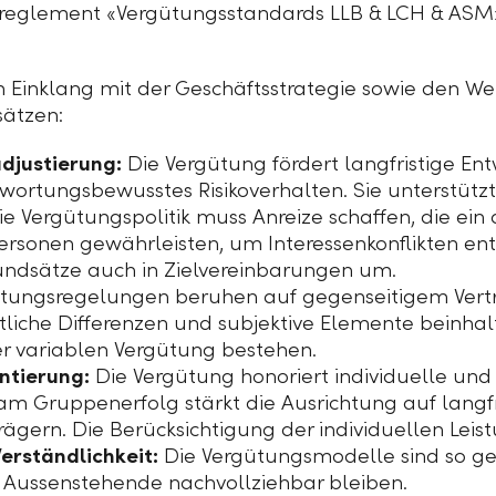
eglement «Vergütungsstandards LLB & LCH & ASM» (
im Einklang mit der Geschäftsstrategie sowie den W
sätzen:
adjustierung:
Die Vergütung fördert langfristige En
wortungsbewusstes Risikoverhalten. Sie unterstütz
e Vergütungspolitik muss Anreize schaffen, die ei
personen gewährleisten, um Interessenkonflikten e
undsätze auch in Zielvereinbarungen um.
tungsregelungen beruhen auf gegenseitigem Vert
tliche Differenzen und subjektive Elemente beinhal
r variablen Vergütung bestehen.
entierung:
Die Vergütung honoriert individuelle un
 am Gruppenerfolg stärkt die Ausrichtung auf langfr
ägern. Die Berücksichtigung der individuellen Leist
Verständlichkeit:
Die Vergütungsmodelle sind so gest
r Aussenstehende nachvollziehbar bleiben.