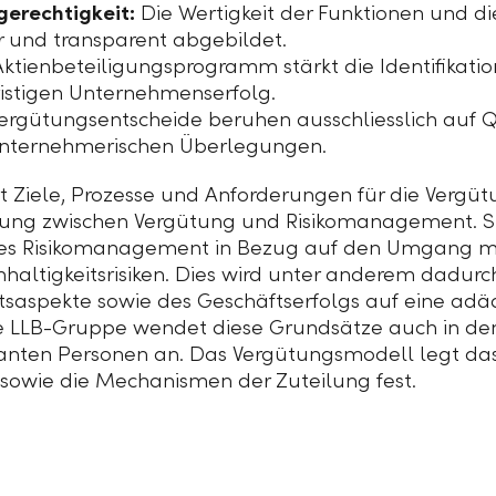
gerechtigkeit:
Die Wertigkeit der Funktionen und d
r und transparent abgebildet.
Aktienbeteiligungsprogramm stärkt die Identifikati
ristigen Unternehmenserfolg.
ergütungsentscheide beruhen ausschliesslich auf Qua
unternehmerischen Überlegungen.
rt Ziele, Prozesse und Anforderungen für die Vergü
ng zwischen Vergütung und Risikomanagement. Sie i
mes Risikomanagement in Bezug auf den Umgang mit
haltigkeitsrisiken. Dies wird unter anderem dadurch 
itsaspekte sowie des Geschäftserfolgs auf eine a
e
LLB-Gruppe
wendet diese Grundsätze auch in de
anten Personen an. Das Vergütungsmodell legt das 
owie die Mechanismen der Zuteilung fest.