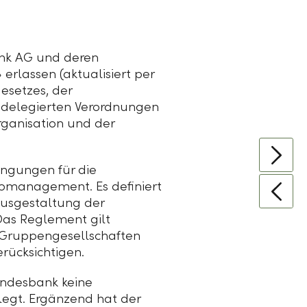
ank AG und deren
» erlassen (aktualisiert per
esetzes, der
 delegierten Verordnungen
ganisation und der
ngungen für die
komanagement. Es definiert
Ausgestaltung der
Das Reglement gilt
ie Gruppengesellschaften
erücksichtigen.
andesbank keine
legt. Ergänzend hat der