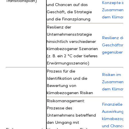
Transitionsplan)
Transitionsplan)
Konzepte im
und Chancen auf das
Zusammenhan
Geschäft, die Strategie
dem Klimasch
und die Finanzplanung
Resilienz der
Unternehmensstrategie
Resilienz des
hinsichtlich verschiedener
Geschäftsmod
klimabezogener Szenarien
gegenüber Kli
(z. B. ein 2 °C oder tieferes
Erwärmungsszenario)
Prozess für die
Risiken im
Identifikation und die
Zusammenhan
Bewertung von
dem Klimawa
klimabezogenen Risiken
Risikomanagement:
Finanzielle
Prozesse des
Auswirkungen
Unternehmens betreffend
klimabezogen
den Umgang mit
und Chancen