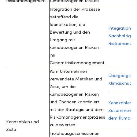
Risikomanagement
Risikomanagement
klimabezogenen Risiken
Integration der Prozesse
betreffend die
Identifikation, die
Integration v
Bewertung und den
Nachhaltigkeit
Umgang mit
Risikomanag
klimabezogenen Risiken
ins
Gesamtrisikomanagement
Vom Unternehmen
Übergangspl
verwendete Metriken und
Klimaschutz
Ziele, um die
klimabezogenen Risiken
und Chancen koordiniert
Kennzahlen i
mit der Strategie und dem
Zusammenhan
Risikomanagementprozess
dem Klimasch
Kennzahlen und
Kennzahlen und
zu bewerten
Ziele
Ziele
Treibhausgasemissionen