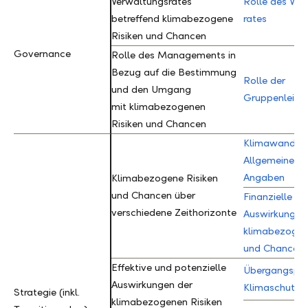
Verwaltungsrates
Rolle des Ver
betreffend klimabezogene
rates
Risiken und Chancen
Governance
Governance
Rolle des Managements in
Bezug auf die Bestimmung
Rolle der
und den Umgang
Gruppenleitu
mit klimabezogenen
Risiken und Chancen
Klimawandel:
Allgemeine
Angaben
Klimabezogene Risiken
und Chancen über
Finanzielle
verschiedene Zeithorizonte
Auswirkungen
klimabezogen
und Chancen
Effektive und potenzielle
Übergangspl
Auswirkungen der
Klimaschutz
Strategie (inkl.
Strategie (inkl.
klimabezogenen Risiken