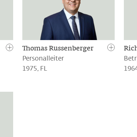
Thomas Russenberger
Ric
Personalleiter
Bet
1975, FL
1964