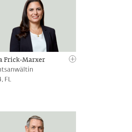
la Frick-Marxer
htsanwältin
, FL