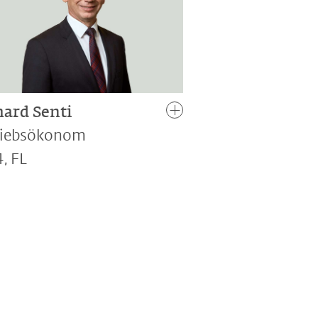
hard Senti
riebsökonom
, FL