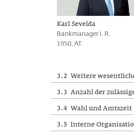
Karl Sevelda
Bankmanager i. R.
1950, AT
3.2 Weitere wesentlich
3.3 Anzahl der zulässig
Georg Wohlwend
ist Prä
Verwaltungsrates der Aleg
3.4 Wahl und Amtszeit
Die Liechtensteinische Land
Gabriela Nagel-Jungo
ist
Vergütungen bei börsenkotier
Urs Leinhäuser
ist Mitgl
3.5 Interne Organisati
3.4.1 Grundsätze des W
auf die Anzahl der zulässigen
der Ammann Group Holding 