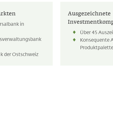
ärkten
Ausgezeichnete
Investmentkom
rsalbank in
Über 45 Ausze
sverwaltungsbank
Konsequente 
Produktpalette
nk der Ostschweiz