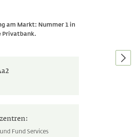
rung am Markt: Nummer 1 in
e Privatbank.
Aa2
zentren:
nd Fund Services