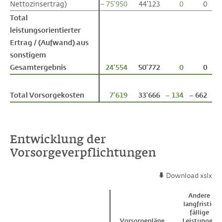
Nettozinsertrag)
Nettozinsertrag)
– 75'950
44'123
0
0
Total
Total
leistungsorientierter
leistungsorientierter
Ertrag / (Aufwand) aus
Ertrag / (Aufwand) aus
sonstigem
sonstigem
Gesamtergebnis
Gesamtergebnis
24'554
50'772
0
0
Total Vorsorgekosten
Total Vorsorgekosten
7'619
33'666
– 134
– 662
Entwicklung der
Vorsorgeverpflichtungen
Download xslx
Andere
langfristig
fällige
Vorsorgepläne
Leistungen