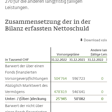
270 für die anderen langfristig fälligen
Leistungen.
Zusammensetzung der in der
Bilanz erfassten Nettoschuld
Download xslx
Andere langfr
Vorsorgepläne
fällige Leist
in Tausend CHF
in Tausend CHF
31.12.2022
31.12.2021
31.12.2022
31.
Barwert der über einen
Barwert der über einen
Fonds finanzierten
Fonds finanzierten
Vorsorgeverpflichtungen
Vorsorgeverpflichtungen
504'764
596'723
0
Abzüglich Marktwert des
Abzüglich Marktwert des
Vermögens
Vermögens
478'819
546'641
0
Unter- / (Über-)deckung
Unter- / (Über-)deckung
25'945
50'082
0
Barwert der nicht über
Barwert der nicht über
einen Fonds finanzierten
einen Fonds finanzierten