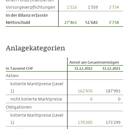
Vorsorgeverpflichtungen
Vorsorgeverpflichtungen
1'516
1'559
3'734
In der Bilanz erfasste
In der Bilanz erfasste
Nettoschuld
Nettoschuld
27'461
51'641
3'734
Anlagekategorien
Anteil am Gesamtvermögen
in Tausend CHF
in Tausend CHF
31.12.2022
31.12.2021
Aktien
Aktien
kotierte Marktpreise (Level
kotierte Marktpreise (Level
1)
1)
162'476
187'993
nicht kotierte Marktpreise
nicht kotierte Marktpreise
0
0
Obligationen
Obligationen
kotierte Marktpreise (Level
kotierte Marktpreise (Level
1)
1)
170'205
173'299