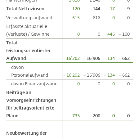
Total Nettozinsen
Total Nettozinsen
– 120
– 144
– 17
– 9
Verwaltungsaufwand
Verwaltungsaufwand
– 615
– 616
0
0
Erfasste aktuarielle
Erfasste aktuarielle
(Verluste) / Gewinne
(Verluste) / Gewinne
0
0
446
– 100
Total
Total
leistungsorientierter
leistungsorientierter
Aufwand
Aufwand
– 16'202
– 16'906
– 134
– 662
davon
davon
Personalaufwand
Personalaufwand
– 16'202
– 16'906
– 134
– 662
davon Finanzaufwand
davon Finanzaufwand
0
0
0
0
Beiträge an
Beiträge an
Vorsorgeeinrichtungen
Vorsorgeeinrichtungen
für beitragsorientierte
für beitragsorientierte
Pläne
Pläne
– 733
– 200
0
0
Neubewertung der
Neubewertung der