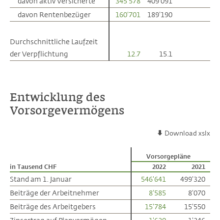
davon aktiv Versicherte
davon aktiv Versicherte
345'578
409'091
davon Rentenbezüger
davon Rentenbezüger
160'701
189'190
Durchschnittliche Laufzeit
Durchschnittliche Laufzeit
der Verpflichtung
der Verpflichtung
12.7
15.1
Entwicklung des
Vorsorgevermögens
Download xslx
Vorsorgepläne
in Tausend CHF
in Tausend CHF
2022
2021
Stand am 1. Januar
Stand am 1. Januar
546'641
499'320
Beiträge der Arbeitnehmer
Beiträge der Arbeitnehmer
8'585
8'070
Beiträge des Arbeitgebers
Beiträge des Arbeitgebers
15'784
15'550