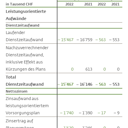
in Tausend CHF
in Tausend CHF
2022
2021
2022
2021
Leistungsorientierte
Leistungsorientierte
Aufwände
Aufwände
Dienstzeitaufwand
Dienstzeitaufwand
Laufender
Laufender
Dienstzeitaufwand
Dienstzeitaufwand
– 15'467
– 16'759
– 563
– 553
Nachzuverrechnender
Nachzuverrechnender
Dienstzeitaufwand,
Dienstzeitaufwand,
inklusive Effekt aus
inklusive Effekt aus
Kürzungen des Plans
Kürzungen des Plans
0
613
0
0
Total
Total
Dienstzeitaufwand
Dienstzeitaufwand
– 15'467
– 16'146
– 563
– 553
Nettozinsen
Nettozinsen
Zinsaufwand aus
Zinsaufwand aus
leistungsorientiertem
leistungsorientiertem
Vorsorgungsplan
Vorsorgungsplan
– 1'740
– 1'390
– 17
– 9
Zinsertrag auf
Zinsertrag auf
Planvermögen
Planvermögen
1'620
1'246
0
0