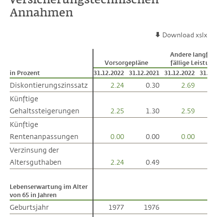
Annahmen
Download xslx
Andere langfris
Vorsorgepläne
fällige Leistun
in Prozent
in Prozent
31.12.2022
31.12.2021
31.12.2022
31.12
Diskontierungszinssatz
Diskontierungszinssatz
2.24
0.30
2.69
Künftige
Künftige
Gehaltssteigerungen
Gehaltssteigerungen
2.25
1.30
2.59
Künftige
Künftige
Rentenanpassungen
Rentenanpassungen
0.00
0.00
0.00
Verzinsung der
Verzinsung der
Altersguthaben
Altersguthaben
2.24
0.49
Lebenserwartung im Alter
Lebenserwartung im Alter
von 65 in Jahren
von 65 in Jahren
Geburtsjahr
Geburtsjahr
1977
1976