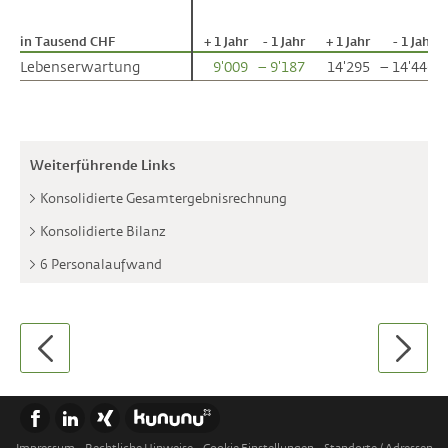
in Tausend CHF
in Tausend CHF
+ 1 Jahr
- 1 Jahr
+ 1 Jahr
- 1 Jahr
Lebenserwartung
Lebenserwartung
9'009
– 9'187
14'295
– 14'446
Weiterführende Links
Konsolidierte Gesamtergebnisrechnung
Konsolidierte Bilanz
6 Personalaufwand