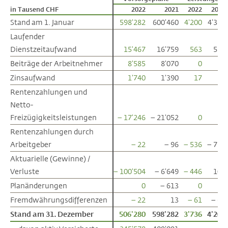
in Tausend CHF
in Tausend CHF
2022
2021
2022
2021
Stand am 1. Januar
Stand am 1. Januar
598'282
600'460
4'200
4'359
Laufender
Laufender
Dienstzeitaufwand
Dienstzeitaufwand
15'467
16'759
563
553
Beiträge der Arbeitnehmer
Beiträge der Arbeitnehmer
8'585
8'070
0
0
Zinsaufwand
Zinsaufwand
1'740
1'390
17
9
Rentenzahlungen und
Rentenzahlungen und
Netto-
Netto-
Freizügigkeitsleistungen
Freizügigkeitsleistungen
– 17'246
– 21'052
0
0
Rentenzahlungen durch
Rentenzahlungen durch
Arbeitgeber
Arbeitgeber
– 22
– 96
– 536
– 759
Aktuarielle (Gewinne) /
Aktuarielle (Gewinne) /
Verluste
Verluste
– 100'504
– 6'649
– 446
101
Planänderungen
Planänderungen
0
– 613
0
0
Fremdwährungsdifferenzen
Fremdwährungsdifferenzen
– 22
13
– 61
– 63
Stand am 31. Dezember
Stand am 31. Dezember
506'280
598'282
3'736
4'200