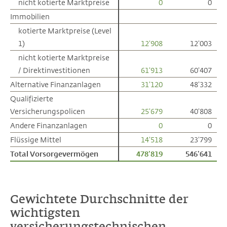
nicht kotierte Marktpreise
nicht kotierte Marktpreise
0
0
Immobilien
Immobilien
kotierte Marktpreise (Level
kotierte Marktpreise (Level
1)
1)
12'908
12'003
nicht kotierte Marktpreise
nicht kotierte Marktpreise
/ Direktinvestitionen
/ Direktinvestitionen
61'913
60'407
Alternative Finanzanlagen
Alternative Finanzanlagen
31'120
48'332
Qualifizierte
Qualifizierte
Versicherungspolicen
Versicherungspolicen
25'679
40'808
Andere Finanzanlagen
Andere Finanzanlagen
0
0
Flüssige Mittel
Flüssige Mittel
14'518
23'799
Total Vorsorgevermögen
Total Vorsorgevermögen
478'819
546'641
Gewichtete Durchschnitte der
wichtigsten
versicherungstechnischen