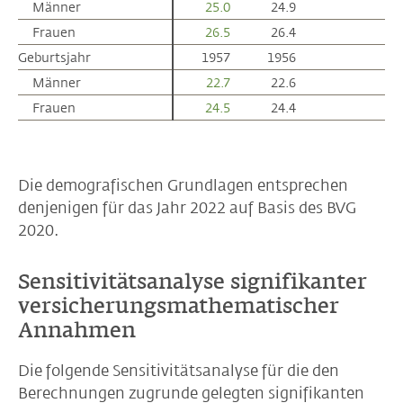
Männer
Männer
25.0
24.9
Frauen
Frauen
26.5
26.4
Geburtsjahr
Geburtsjahr
1957
1956
Männer
Männer
22.7
22.6
Frauen
Frauen
24.5
24.4
Die demografischen Grundlagen entsprechen
denjenigen für das Jahr 2022 auf Basis des BVG
2020.
Sensitivitätsanalyse signifikanter
versicherungsmathematischer
Annahmen
Die folgende Sensitivitätsanalyse für die den
Berechnungen zugrunde gelegten signifikanten