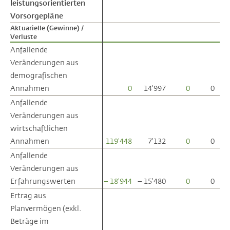
leistungsorientierten
leistungsorientierten
Vorsorgepläne
Vorsorgepläne
Aktuarielle (Gewinne) /
Aktuarielle (Gewinne) /
Verluste
Verluste
Anfallende
Anfallende
Veränderungen aus
Veränderungen aus
demografischen
demografischen
Annahmen
Annahmen
0
14'997
0
0
Anfallende
Anfallende
Veränderungen aus
Veränderungen aus
wirtschaftlichen
wirtschaftlichen
Annahmen
Annahmen
119'448
7'132
0
0
Anfallende
Anfallende
Veränderungen aus
Veränderungen aus
Erfahrungswerten
Erfahrungswerten
– 18'944
– 15'480
0
0
Ertrag aus
Ertrag aus
Planvermögen (exkl.
Planvermögen (exkl.
Beträge im
Beträge im