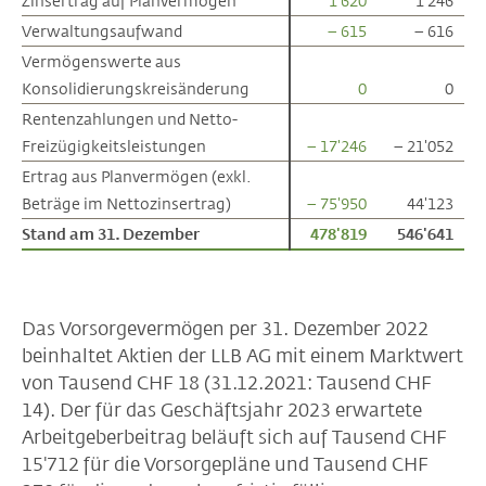
Zinsertrag auf Planvermögen
Zinsertrag auf Planvermögen
1'620
1'246
Verwaltungsaufwand
Verwaltungsaufwand
– 615
– 616
Vermögenswerte aus
Vermögenswerte aus
Konsolidierungskreisänderung
Konsolidierungskreisänderung
0
0
Rentenzahlungen und Netto-
Rentenzahlungen und Netto-
Freizügigkeitsleistungen
Freizügigkeitsleistungen
– 17'246
– 21'052
Ertrag aus Planvermögen (exkl.
Ertrag aus Planvermögen (exkl.
Beträge im Nettozinsertrag)
Beträge im Nettozinsertrag)
– 75'950
44'123
Stand am 31. Dezember
Stand am 31. Dezember
478'819
546'641
Das Vorsorgevermögen per 31. Dezember 2022
beinhaltet Aktien der LLB AG mit einem Marktwert
von Tausend CHF 18 (31.12.2021: Tausend CHF
14). Der für das Geschäftsjahr 2023 erwartete
Arbeitgeberbeitrag beläuft sich auf Tausend CHF
15'712 für die Vorsorgepläne und Tausend CHF