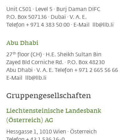
Unit C501 · Level 5 · Burj Daman DIFC
P.O. Box 507136 · Dubai · V. A. E.
Telefon + 971 4 383 50 00 · E-Mail llb@llb.li
Abu Dhabi
th
27
floor (CH) · H.E. Sheikh Sultan Bin
Zayed Bld Corniche Rd. · P.O. Box 48230
Abu Dhabi · V. A. E. Telefon + 971 2 665 56 66
E-Mail llb@llb.li
Gruppengesellschaften
Liechtensteinische Landesbank
(Österreich) AG
Hessgasse 1, 1010 Wien · Österreich
Telefon + 43 1 536 16-0