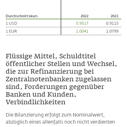
Durchschnittskurs
Durchschnittskurs
2022
2021
1 USD
1 USD
0.9517
0.9115
1 EUR
1 EUR
1.0041
1.0799
Flüssige Mittel, Schuldtitel
öffentlicher Stellen und Wechsel,
die zur Refinanzierung bei
Zentralnotenbanken zugelassen
sind, Forderungen gegenüber
Banken und Kunden,
Verbindlichkeiten
Die Bilanzierung erfolgt zum Nominalwert,
abzüglich eines allenfalls noch nicht verdienten