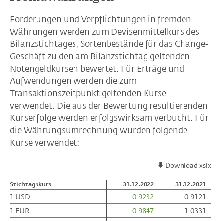
Forderungen und Verpflichtungen in fremden
Währungen werden zum Devisenmittelkurs des
Bilanzstichtages, Sortenbestände für das Change-
Geschäft zu den am Bilanzstichtag geltenden
Notengeldkursen bewertet. Für Erträge und
Aufwendungen werden die zum
Transaktionszeitpunkt geltenden Kurse
verwendet. Die aus der Bewertung resultierenden
Kurserfolge werden erfolgswirksam verbucht. Für
die Währungsumrechnung wurden folgende
Kurse verwendet:
Download xslx
Stichtagskurs
Stichtagskurs
31.12.2022
31.12.2021
1 USD
1 USD
0.9232
0.9121
1 EUR
1 EUR
0.9847
1.0331