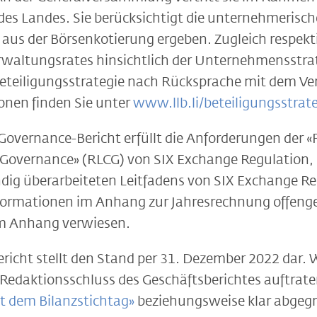
des Landes. Sie berücksichtigt die unternehmerisc
 aus der Börsenkotierung ergeben. Zugleich respektie
rwaltungsrates hinsichtlich der Unternehmensstrate
Beteiligungsstrategie nach Rücksprache mit dem Ve
ionen finden Sie unter
www.llb.li/beteiligungsstrat
overnance-Bericht erfüllt die Anforderungen der «R
Governance» (RLCG) von SIX Exchange Regulation, 
tändig überarbeiteten Leitfadens von SIX Exchange 
nformationen im Anhang zur Jahresrechnung offengel
m Anhang verwiesen.
icht stellt den Stand per 31. Dezember 2022 dar. 
Redaktionsschluss des Geschäftsberichtes auftrate
t dem Bilanzstichtag»
beziehungsweise klar abgegr