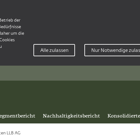
Betrieb der
Bedürfnisse
 daher um die
Cookies
u
Alle zulassen
Nur Notwendige zula
egmentbericht
Nachhaltigkeitsbericht
Konsolidiert
ten LLB AG