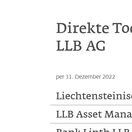
Direkte To
LLB AG
per 31. Dezember 2022
Liechtensteinis
LLB Asset Mana
Aufsichtsrat
Natalie Flatz, Vorsitzende