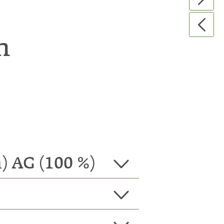
n
) AG (100 %)