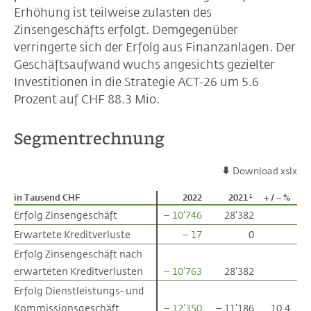
Erhöhung ist teilweise zulasten des
Zinsengeschäfts erfolgt. Demgegenüber
verringerte sich der Erfolg aus Finanzanlagen. Der
Geschäftsaufwand wuchs angesichts gezielter
Investitionen in die Strategie ACT-26 um 5.6
Prozent auf CHF 88.3 Mio.
Segmentrechnung
Download xslx
in Tausend CHF
in Tausend CHF
2022
2021
+ / – %
1
Erfolg Zinsengeschäft
Erfolg Zinsengeschäft
– 10'746
28'382
Erwartete Kreditverluste
Erwartete Kreditverluste
– 17
0
Erfolg Zinsengeschäft nach
Erfolg Zinsengeschäft nach
erwarteten Kreditverlusten
erwarteten Kreditverlusten
– 10'763
28'382
Erfolg Dienstleistungs- und
Erfolg Dienstleistungs- und
Kommissionsgeschäft
Kommissionsgeschäft
– 12'350
– 11'186
10.4