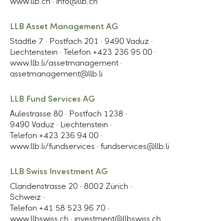
www.llb.ch
·
info@llb.ch
LLB Asset Management AG
Städtle 7 · Postfach 201 ·
9490 Vaduz
·
Liechtenstein ·
Telefon +423 236 95 00 ·
www.llb.li/assetmanagement
·
assetmanagement@llb.li
LLB Fund Services AG
Äulestrasse 80 · Postfach 1238 ·
9490 Vaduz · Liechtenstein ·
Telefon +423 236 94 00 ·
www.llb.li/fundservices ·
fundservices@llb.li
LLB Swiss Investment AG
Claridenstrasse 20 ·
8002 Zürich ·
Schweiz ·
Telefon +41 58 523 96 70 ·
www.llbswiss.ch
·
investment@llbswiss.ch