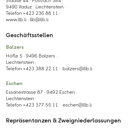
Städtle 44 ·
Postfach 384
·
9490 Vaduz ·
Liechtenstein ·
Telefon +423 236 88 11 ·
www.llb.li ·
llb@llb.li
Geschäftsstellen
Balzers
Höfle 5 ·
9496 Balzers
·
Liechtenstein ·
Telefon +423 388 22 11 ·
balzers@llb.li
Eschen
Essanestrasse 87 ·
9492 Eschen
·
Liechtenstein ·
Telefon +423 377 55 11 ·
eschen@llb.li
Repräsentanzen & Zweigniederlassungen