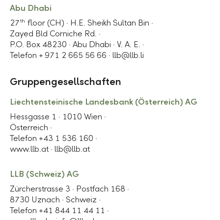
Abu Dhabi
th
27
floor (CH) ·
H.E. Sheikh Sultan Bin
·
Zayed Bld Corniche Rd.
·
P.O. Box 48230
· Abu Dhabi ·
V. A. E. ·
Telefon + 971 2 665 56 66
·
llb@llb.li
Gruppengesellschaften
Liechtensteinische Landesbank (Österreich) AG
Hessgasse 1 · 1010 Wien ·
Österreich
·
Telefon +43 1 536 160 ·
www.llb.at
·
llb@llb.at
LLB (Schweiz) AG
Zürcherstrasse 3 · Postfach 168 ·
8730 Uznach
·
Schweiz ·
Telefon +41 844 11 44 11 ·