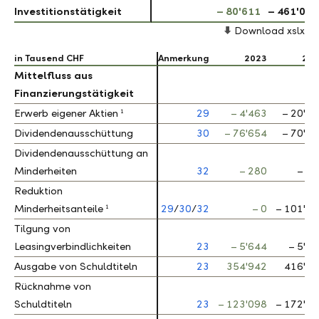
Investitionstätigkeit
Investitionstätigkeit
– 80'611
– 461'038
Download xslx
in Tausend CHF
in Tausend CHF
Anmerkung
2023
202
Mittelfluss aus
Mittelfluss aus
Finanzierungstätigkeit
Finanzierungstätigkeit
1
1
Erwerb eigener Aktien
Erwerb eigener Aktien
29
– 4'463
– 20'4
Dividendenausschüttung
Dividendenausschüttung
30
– 76'654
– 70'4
Dividendenausschüttung an
Dividendenausschüttung an
Minderheiten
Minderheiten
32
– 280
– 3
Reduktion
Reduktion
1
1
Minderheitsanteile
Minderheitsanteile
29
/
30
/
32
– 0
– 101'1
Tilgung von
Tilgung von
Leasingverbindlichkeiten
Leasingverbindlichkeiten
23
– 5'644
– 5'2
Ausgabe von Schuldtiteln
Ausgabe von Schuldtiteln
23
354'942
416'13
Rücknahme von
Rücknahme von
Schuldtiteln
Schuldtiteln
23
– 123'098
– 172'6