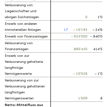
Veräusserung von
Veräusserung von
Liegenschaften und
Liegenschaften und
übrigen Sachanlagen
übrigen Sachanlagen
0
1'070
Erwerb von anderen
Erwerb von anderen
immateriellen Anlagen
immateriellen Anlagen
17
– 15'193
– 24'652
Erwerb von Finanzanlagen
Erwerb von Finanzanlagen
– 933'000
– 840'069
Veräusserung von
Veräusserung von
Finanzanlagen
Finanzanlagen
895'430
414'543
Erwerb von zur
Erwerb von zur
Veräusserung gehaltene
Veräusserung gehaltene
langfristige
langfristige
Vermögenswerte
Vermögenswerte
– 10'528
– 1'020
Veräusserung von zur
Veräusserung von zur
Veräusserung gehaltenen
Veräusserung gehaltenen
langfristigen
langfristigen
Vermögenswerten
Vermögenswerten
1'509
850
Netto-Mittelfluss aus
Netto-Mittelfluss aus