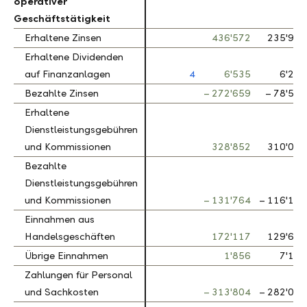
operativer
operativer
Geschäftstätigkeit
Geschäftstätigkeit
Erhaltene Zinsen
Erhaltene Zinsen
436'572
235'920
Erhaltene Dividenden
Erhaltene Dividenden
auf Finanzanlagen
auf Finanzanlagen
4
6'535
6'259
Bezahlte Zinsen
Bezahlte Zinsen
– 272'659
– 78'515
Erhaltene
Erhaltene
Dienstleistungsgebühren
Dienstleistungsgebühren
und Kommissionen
und Kommissionen
328'852
310'040
Bezahlte
Bezahlte
Dienstleistungsgebühren
Dienstleistungsgebühren
und Kommissionen
und Kommissionen
– 131'764
– 116'182
Einnahmen aus
Einnahmen aus
Handelsgeschäften
Handelsgeschäften
172'117
129'634
Übrige Einnahmen
Übrige Einnahmen
1'856
7'156
Zahlungen für Personal
Zahlungen für Personal
und Sachkosten
und Sachkosten
– 313'804
– 282'000