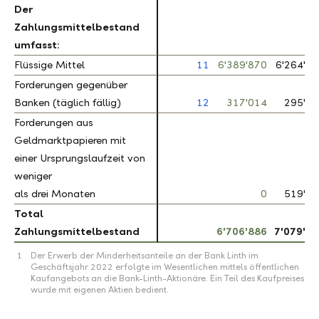
Der
Der
Zahlungsmittelbestand
Zahlungsmittelbestand
umfasst:
umfasst:
Flüssige Mittel
Flüssige Mittel
11
6'389'870
6'264'2
Forderungen gegenüber
Forderungen gegenüber
Banken (täglich fällig)
Banken (täglich fällig)
12
317'014
295'21
Forderungen aus
Forderungen aus
Geldmarktpapieren mit
Geldmarktpapieren mit
einer Ursprungslaufzeit von
einer Ursprungslaufzeit von
weniger
weniger
als drei Monaten
als drei Monaten
0
519'93
Total
Total
Zahlungsmittelbestand
Zahlungsmittelbestand
6'706'886
7'079'4
1
Der Erwerb der Minderheitsanteile an der Bank Linth im
Geschäftsjahr 2022 erfolgte im Wesentlichen mittels öffentlichen
Kaufangebots an die Bank-Linth-Aktionäre. Ein Teil des Kaufpreises
wurde mit eigenen Aktien bedient.