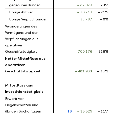
gegenüber Kunden
gegenüber Kunden
– 82'073
73'707
Übrige Aktiven
Übrige Aktiven
– 36'213
– 21'558
Übrige Verpflichtungen
Übrige Verpflichtungen
33'797
– 8'846
Veränderungen des
Veränderungen des
Vermögens und der
Vermögens und der
Verpflichtungen aus
Verpflichtungen aus
operativer
operativer
Geschäftstätigkeit
Geschäftstätigkeit
– 700'176
– 218'675
Netto-Mittelfluss aus
Netto-Mittelfluss aus
operativer
operativer
Geschäftstätigkeit
Geschäftstätigkeit
– 483'933
– 33'193
Mittelfluss aus
Mittelfluss aus
Investitionstätigkeit
Investitionstätigkeit
Erwerb von
Erwerb von
Liegenschaften und
Liegenschaften und
übrigen Sachanlagen
übrigen Sachanlagen
16
– 18'829
– 11'761