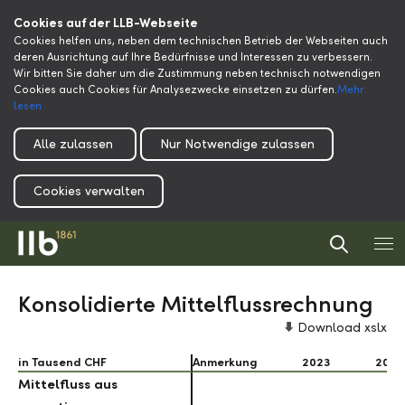
Cookies auf der LLB-Webseite
Cookies helfen uns, neben dem technischen Betrieb der Webseiten auch
deren Ausrichtung auf Ihre Bedürfnisse und Interessen zu verbessern.
Wir bitten Sie daher um die Zustimmung neben technisch notwendigen
Cookies auch Cookies für Analysezwecke einsetzen zu dürfen.
Mehr
lesen
Alle zulassen
Nur Notwendige zulassen
Cookies verwalten
Konsolidierte Mittelflussrechnung
Download xslx
in Tausend CHF
in Tausend CHF
Anmerkung
2023
2022
Mittelfluss aus
Mittelfluss aus