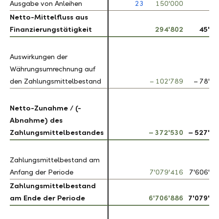
Ausgabe von Anleihen
Ausgabe von Anleihen
23
150'000
Netto-Mittelfluss aus
Netto-Mittelfluss aus
Finanzierungstätigkeit
Finanzierungstätigkeit
294'802
45'78
Auswirkungen der
Auswirkungen der
Währungsumrechnung auf
Währungsumrechnung auf
den Zahlungsmittelbestand
den Zahlungsmittelbestand
– 102'789
– 78'8
Netto-Zunahme / (-
Netto-Zunahme / (-
Abnahme) des
Abnahme) des
Zahlungsmittelbestandes
Zahlungsmittelbestandes
– 372'530
– 527'2
Zahlungsmittelbestand am
Zahlungsmittelbestand am
Anfang der Periode
Anfang der Periode
7'079'416
7'606'6
Zahlungsmittelbestand
Zahlungsmittelbestand
am Ende der Periode
am Ende der Periode
6'706'886
7'079'4