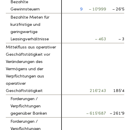
Bezahlte
Bezahlte
Gewinnsteuern
Gewinnsteuern
9
– 10'999
– 26'530
Bezahlte Mieten für
Bezahlte Mieten für
kurzfristige und
kurzfristige und
geringwertige
geringwertige
Leasingverhältnisse
Leasingverhältnisse
– 463
– 301
Mittelfluss aus operativer
Mittelfluss aus operativer
Geschäftstätigkeit vor
Geschäftstätigkeit vor
Veränderungen des
Veränderungen des
Vermögens und der
Vermögens und der
Verpflichtungen aus
Verpflichtungen aus
operativer
operativer
Geschäftstätigkeit
Geschäftstätigkeit
216'243
185'482
Forderungen /
Forderungen /
Verpflichtungen
Verpflichtungen
gegenüber Banken
gegenüber Banken
– 615'687
– 261'979
Forderungen /
Forderungen /
Verpflichtungen
Verpflichtungen