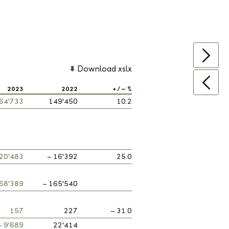
Download xslx
2023
2022
+ / – %
64'733
149'450
10.2
 20'483
– 16'392
25.0
68'389
– 165'540
157
227
– 31.0
– 9'689
22'414