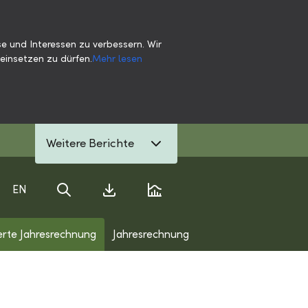
e und Interessen zu verbessern. Wir
einsetzen zu dürfen.
Mehr lesen
Weitere Berichte
EN
Suche
Download Center
Kennzahlenvergleich
erte Jahresrechnung
Jahresrechnung