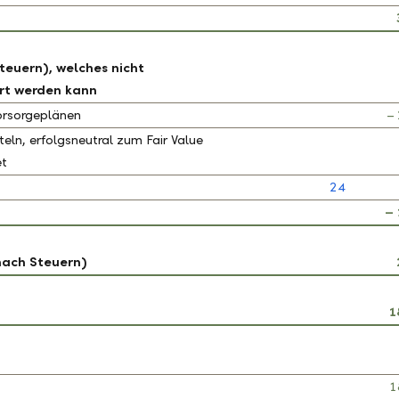
euern), welches nicht
rt werden kann
Vorsorgeplänen
–
eln, erfolgsneutral zum Fair Value
et
24
– 
nach Steuern)
1
1