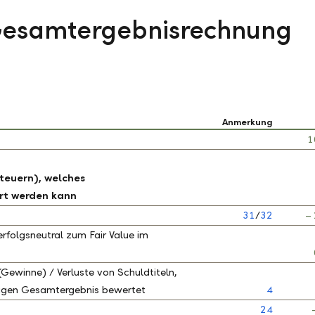
 Gesamtergebnisrechnung
Anmerkung
1
teuern), welches
rt werden kann
31
/
32
–
rfolgsneutral zum Fair Value im
(Gewinne) / Verluste von Schuldtiteln,
stigen Gesamtergebnis bewertet
4
24