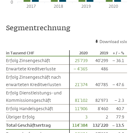
0
2017
2018
2019
2020
Segmentrechnung
Download xslx
in Tausend CHF
in Tausend CHF
2020
2019
+ / – %
Erfolg Zinsengeschäft
Erfolg Zinsengeschäft
25'739
40'299
– 36.1
Erwartete Kreditverluste
Erwartete Kreditverluste
– 4'365
486
Erfolg Zinsengeschäft nach
Erfolg Zinsengeschäft nach
erwarteten Kreditverlusten
erwarteten Kreditverlusten
21'374
40'785
– 47.6
Erfolg Dienstleistungs- und
Erfolg Dienstleistungs- und
Kommissionsgeschäft
Kommissionsgeschäft
81'102
82'973
– 2.3
Erfolg Handelsgeschäft
Erfolg Handelsgeschäft
11'906
8'460
40.7
Übriger Erfolg
Übriger Erfolg
3
2
77.9
Total Geschäftsertrag
Total Geschäftsertrag
114'384
132'220
– 13.5