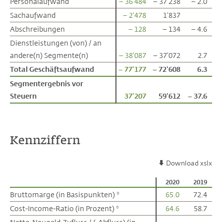
Personalaufwand
Personalaufwand
– 36'484
– 37'238
– 2.0
Sachaufwand
Sachaufwand
– 2'478
1'837
Abschreibungen
Abschreibungen
– 128
– 134
– 4.6
Dienstleistungen (von) / an
Dienstleistungen (von) / an
andere(n) Segmente(n)
andere(n) Segmente(n)
– 38'087
– 37'072
2.7
Total Geschäftsaufwand
Total Geschäftsaufwand
– 77'177
– 72'608
6.3
Segmentergebnis vor
Segmentergebnis vor
Steuern
Steuern
37'207
59'612
– 37.6
Kennziffern
Download xslx
2020
2019
Bruttomarge (in Basispunkten) *
Bruttomarge (in Basispunkten) *
65.0
72.4
Cost-Income-Ratio (in Prozent) *
Cost-Income-Ratio (in Prozent) *
64.6
58.7