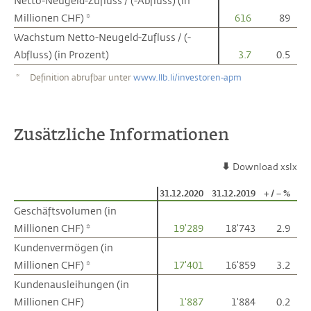
Netto-Neugeld-Zufluss / (-Abfluss) (in
Netto-Neugeld-Zufluss / (-Abfluss) (in
Millionen CHF) *
Millionen CHF) *
616
89
Wachstum Netto-Neugeld-Zufluss / (-
Wachstum Netto-Neugeld-Zufluss / (-
Abfluss) (in Prozent)
Abfluss) (in Prozent)
3.7
0.5
*
Definition abrufbar unter
www.llb.li/investoren-apm
Zusätzliche Informationen
Download xslx
31.12.2020
31.12.2019
+ / – %
Geschäftsvolumen (in
Geschäftsvolumen (in
Millionen CHF) *
Millionen CHF) *
19'289
18'743
2.9
Kundenvermögen (in
Kundenvermögen (in
Millionen CHF) *
Millionen CHF) *
17'401
16'859
3.2
Kundenausleihungen (in
Kundenausleihungen (in
Millionen CHF)
Millionen CHF)
1'887
1'884
0.2