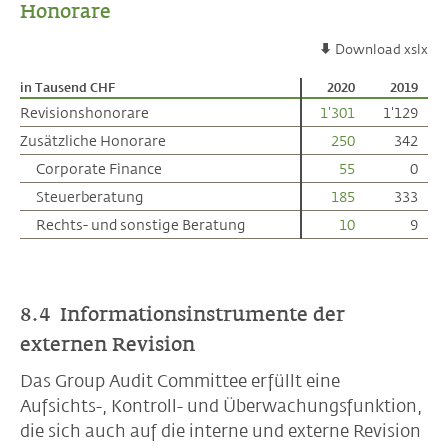
Honorare
Download xslx
in Tausend CHF
in Tausend CHF
2020
2019
Revisionshonorare
Revisionshonorare
1'301
1'129
Zusätzliche Honorare
Zusätzliche Honorare
250
342
Corporate Finance
Corporate Finance
55
0
Steuerberatung
Steuerberatung
185
333
Rechts- und sonstige Beratung
Rechts- und sonstige Beratung
10
9
8.4 Informationsinstrumente der
externen Revision
Das Group Audit Committee erfüllt eine
Aufsichts-, Kontroll- und Überwachungsfunktion,
die sich auch auf die interne und externe Revision