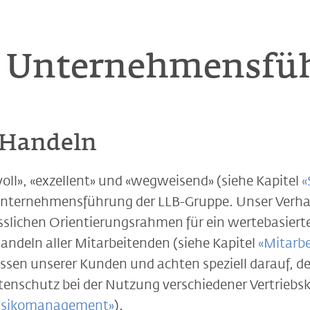
d Unternehmensfü
 Handeln
voll», «exzellent» und «wegweisend» (siehe Kapitel
«
 Unternehmensführung der LLB-Gruppe. Unser Verha
ässlichen Orientierungsrahmen für ein wertebasiert
deln aller Mitarbeitenden (siehe Kapitel
«Mitarb
issen unserer Kunden und achten speziell darauf, d
enschutz bei der Nutzung verschiedener Vertriebska
Risikomanagement»
).