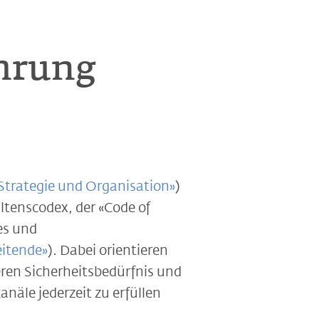
hrung
Strategie und Organisation»
)
ltenscodex, der «Code of
es und
eitende»
). Dabei orientieren
eren Sicherheitsbedürfnis und
näle jederzeit zu erfüllen