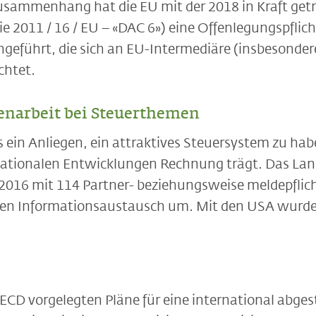
usammenhang hat die EU mit der 2018 in Kraft get
nie 2011 / 16 / EU – «DAC 6») eine Offenlegungspflic
geführt, die sich an EU-Intermediäre (insbesonde
chtet.
enarbeit bei Steuerthemen
s ein Anliegen, ein attraktives Steuersystem zu hab
nationalen Entwicklungen Rechnung trägt. Das Land
16 mit 114 Partner- beziehungsweise meldepflich
hen Informationsaustausch um. Mit den USA wur
ECD vorgelegten Pläne für eine international abge