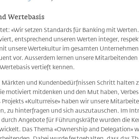
d Wertebasis
utet: «Wir setzen Standards für Banking mit Werte
ert, entsprechend unseren Werten integer, respekt
t unsere Wertekultur im gesamten Unternehmen fes
ent vor. Ausserdem lernen unsere Mitarbeitenden 
ertebasis vertieft kennen.
Märkten und Kundenbedürfnissen Schritt halten zu
ie motiviert mitdenken und den Mut haben, Verbe
rojekts «Kulturreise» haben wir unsere Mitarbeit
n, zu hinterfragen und sich auszutauschen. Im Intr
 durch Angebote für Führungskräfte wurden die Ke
ickelt. Das Thema «Ownership and Delegation» wa
tarbeitenden. Dabei wurde festgehalten, dass das