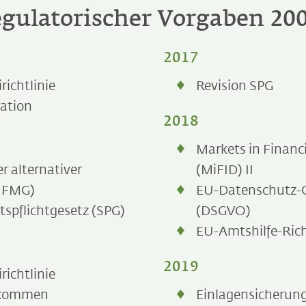
gulatorischer Vorgaben 20
2017
ichtlinie
Revision SPG
ration
2018
Markets in Financ
r alternativer
(MiFID) II
AIFMG)
EU-Datenschutz-
ltspflichtgesetz (SPG)
(DSGVO)
EU-Amtshilfe-Rich
2019
ichtlinie
bkommen
Einlagensicherung