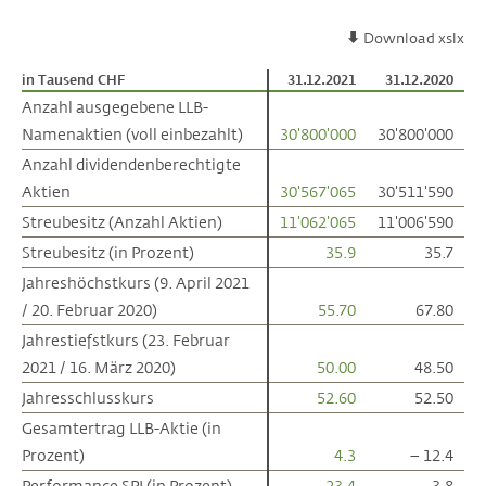
Download xslx
in Tausend CHF
in Tausend CHF
31.12.2021
31.12.2020
Anzahl ausgegebene LLB-
Anzahl ausgegebene LLB-
Namenaktien (voll einbezahlt)
Namenaktien (voll einbezahlt)
30'800'000
30'800'000
Anzahl dividendenberechtigte
Anzahl dividendenberechtigte
Aktien
Aktien
30'567'065
30'511'590
Streubesitz (Anzahl Aktien)
Streubesitz (Anzahl Aktien)
11'062'065
11'006'590
Streubesitz (in Prozent)
Streubesitz (in Prozent)
35.9
35.7
Jahreshöchstkurs (9. April 2021
Jahreshöchstkurs (9. April 2021
/ 20. Februar 2020)
/ 20. Februar 2020)
55.70
67.80
Jahrestiefstkurs (23. Februar
Jahrestiefstkurs (23. Februar
2021 / 16. März 2020)
2021 / 16. März 2020)
50.00
48.50
Jahresschlusskurs
Jahresschlusskurs
52.60
52.50
Gesamtertrag LLB-Aktie (in
Gesamtertrag LLB-Aktie (in
Prozent)
Prozent)
4.3
– 12.4
Performance SPI (in Prozent)
Performance SPI (in Prozent)
23.4
3.8