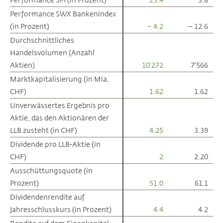
Performance SWX Bankenindex
Performance SWX Bankenindex
(in Prozent)
(in Prozent)
– 4.2
– 12.6
Durchschnittliches
Durchschnittliches
Handelsvolumen (Anzahl
Handelsvolumen (Anzahl
Aktien)
Aktien)
10'272
7'566
Marktkapitalisierung (in Mia.
Marktkapitalisierung (in Mia.
CHF)
CHF)
1.62
1.62
Unverwässertes Ergebnis pro
Unverwässertes Ergebnis pro
Aktie, das den Aktionären der
Aktie, das den Aktionären der
LLB zusteht (in CHF)
LLB zusteht (in CHF)
4.25
3.39
Dividende pro LLB-Aktie (in
Dividende pro LLB-Aktie (in
CHF)
CHF)
2
2.20
Ausschüttungsquote (in
Ausschüttungsquote (in
Prozent)
Prozent)
51.0
61.1
Dividendenrendite auf
Dividendenrendite auf
Jahresschlusskurs (in Prozent)
Jahresschlusskurs (in Prozent)
4.4
4.2