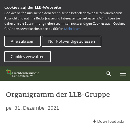
Cookies auf der LLB-Webseite
Cookies helfen uns, neben dem technischen Betrieb der Webseiten auch deren
Ausrichtung auf Ihre Bedürfnisse und Interessen zu verbessern. Wir bitten Sie
daher um die Zustimmung neben technisch notwendigen Cookies auch Cookies
für Analysezwecke einsetzen zu dürfen.
Mehr lesen
Alle zulassen
Nur Notwendige zulassen
Cookies verwalten
Organigramm der LLB-Gruppe
per 31. Dezember 2021
Download xslx