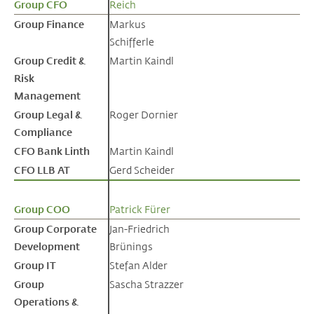
Group CFO
Group CFO
Reich
Group Finance
Group Finance
Markus
Schifferle
Group Credit &
Group Credit &
Martin Kaindl
Risk
Risk
Management
Management
Group Legal &
Group Legal &
Roger Dornier
Compliance
Compliance
CFO Bank Linth
CFO Bank Linth
Martin Kaindl
CFO LLB AT
CFO LLB AT
Gerd Scheider
Group COO
Group COO
Patrick Fürer
Group Corporate
Group Corporate
Jan-Friedrich
Development
Development
Brünings
Group IT
Group IT
Stefan Alder
Group
Group
Sascha Strazzer
Operations &
Operations &