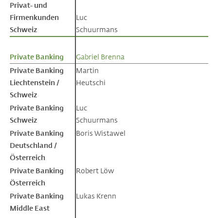
Privat- und
Privat- und
Firmenkunden
Firmenkunden
Luc
Schweiz
Schweiz
Schuurmans
Private Banking
Private Banking
Gabriel Brenna
Private Banking
Private Banking
Martin
Liechtenstein /
Liechtenstein /
Heutschi
Schweiz
Schweiz
Private Banking
Private Banking
Luc
Schweiz
Schweiz
Schuurmans
Private Banking
Private Banking
Boris Wistawel
Deutschland /
Deutschland /
Österreich
Österreich
Private Banking
Private Banking
Robert Löw
Österreich
Österreich
Private Banking
Private Banking
Lukas Krenn
Middle East
Middle East