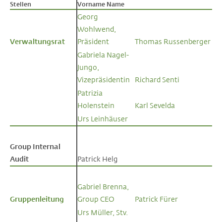
Stellen
Stellen
Vorname Name
Georg
Wohlwend,
Verwaltungsrat
Verwaltungsrat
Präsident
Thomas Russenberger
Gabriela Nagel-
Jungo,
Vizepräsidentin
Richard Senti
Patrizia
Holenstein
Karl Sevelda
Urs Leinhäuser
Group Internal
Group Internal
Audit
Audit
Patrick Helg
Gabriel Brenna,
Gruppenleitung
Gruppenleitung
Group CEO
Patrick Fürer
Urs Müller, Stv.