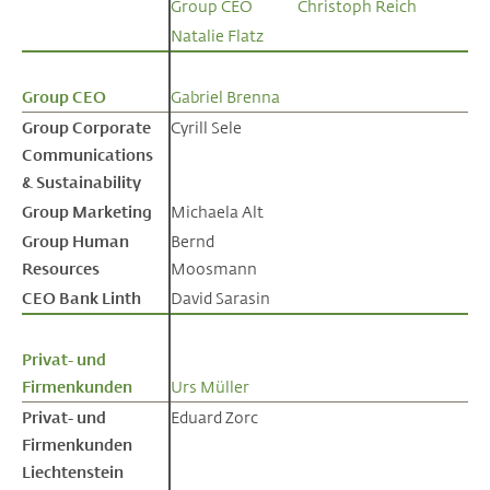
Group CEO
Christoph Reich
Natalie Flatz
Group CEO
Group CEO
Gabriel Brenna
Group Corporate
Group Corporate
Cyrill Sele
Communications
Communications
& Sustainability
& Sustainability
Group Marketing
Group Marketing
Michaela Alt
Group Human
Group Human
Bernd
Resources
Resources
Moosmann
CEO Bank Linth
CEO Bank Linth
David Sarasin
Privat- und
Privat- und
Firmenkunden
Firmenkunden
Urs Müller
Privat- und
Privat- und
Eduard Zorc
Firmenkunden
Firmenkunden
Liechtenstein
Liechtenstein