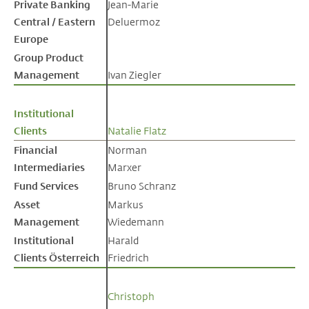
Private Banking
Private Banking
Jean-Marie
Central / Eastern
Central / Eastern
Deluermoz
Europe
Europe
Group Product
Group Product
Management
Management
Ivan Ziegler
Institutional
Institutional
Clients
Clients
Natalie Flatz
Financial
Financial
Norman
Intermediaries
Intermediaries
Marxer
Fund Services
Fund Services
Bruno Schranz
Asset
Asset
Markus
Management
Management
Wiedemann
Institutional
Institutional
Harald
Clients Österreich
Clients Österreich
Friedrich
Christoph