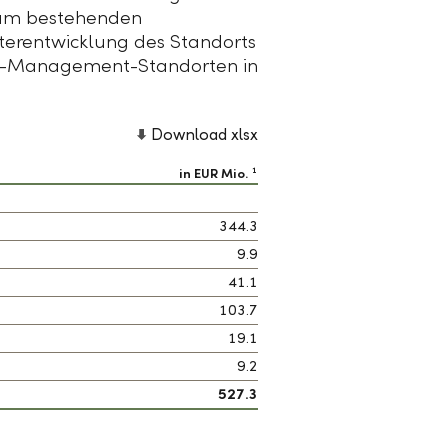
zum bestehenden
terentwicklung des Standorts
th-Management-Standorten in
Download xlsx
in EUR Mio.
1
344.3
9.9
41.1
103.7
19.1
9.2
527.3