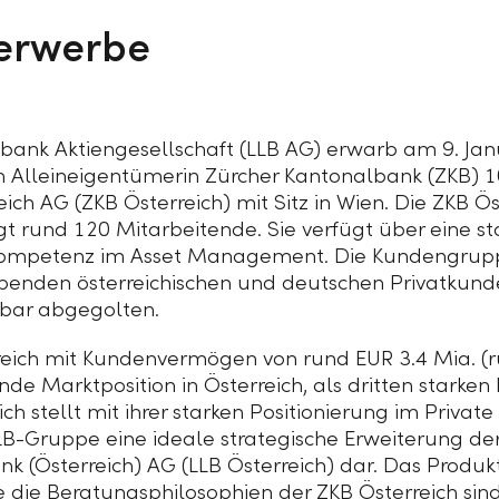
erwerbe
sbank Aktiengesellschaft
(LLB AG)
erwarb am 9. Jan
en Alleineigentümerin Zürcher Kantonalbank (ZKB)
1
ch AG (ZKB Österreich) mit Sitz in Wien. Die ZKB Ös
t rund 120 Mitarbeitende. Sie verfügt über eine st
 Kompetenz im Asset Management. Die Kundengrupp
enden österreichischen und deutschen Privatkunde
bar abgegolten.
erreich mit Kundenvermögen von rund
EUR 3.4 Mia.
(
nde Marktposition in Österreich, als dritten starke
ich
stellt mit ihrer starken Positionierung im Privat
LB-Gruppe
eine ideale strategische Erweiterung der
nk (Österreich) AG (LLB Österreich) dar. Das Produk
ie die Beratungsphilosophien der
ZKB Österreich
sind