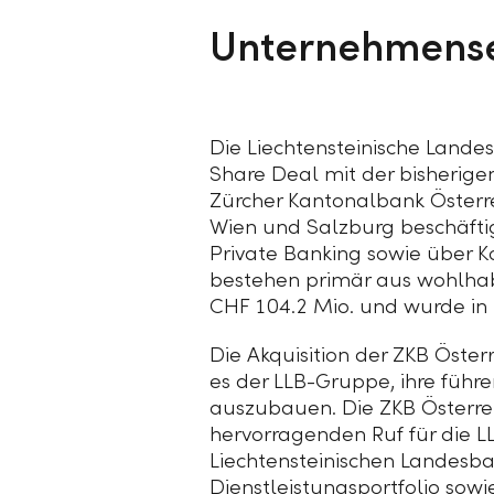
Unternehmens
Die Liechtensteinische Lande
Share Deal mit der bisherig
Zürcher Kantonalbank Österrei
Wien und Salzburg beschäftig
Private Banking sowie über
bestehen primär aus wohlhab
CHF 104.2 Mio.
und wurde in 
Die Akquisition der ZKB Öst
es der
LLB-Gruppe,
ihre führe
auszubauen. Die
ZKB Österre
hervorragenden Ruf für die
L
Liechtensteinischen Landesba
Dienstleistungsportfolio sow