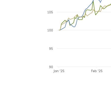
105
100
95
90
Jan '25
Feb '25