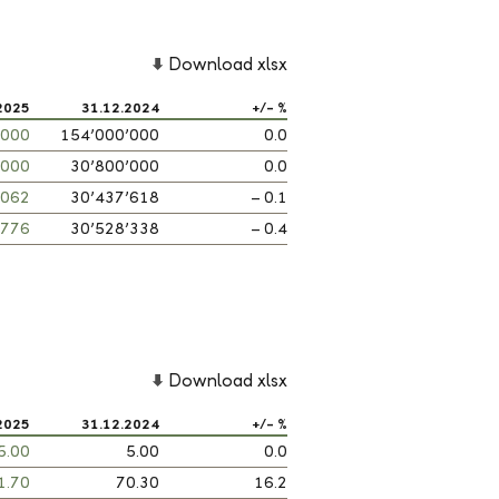
Download xlsx
2025
31.12.2024
+/- %
’000
154’000’000
0.0
’000
30’800’000
0.0
’062
30’437’618
– 0.1
’776
30’528’338
– 0.4
Download xlsx
2025
31.12.2024
+/- %
5.00
5.00
0.0
1.70
70.30
16.2