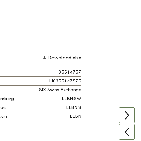
Download xlsx
35514757
LI0355147575
SIX Swiss Exchange
omberg
LLBN:SW
ers
LLBN.S
kurs
LLBN