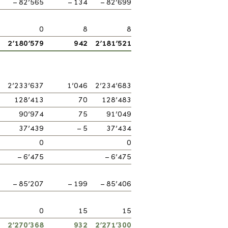
– 82’565
– 134
– 82’699
0
8
8
2’180’579
942
2’181’521
2’233’637
1’046
2’234’683
128’413
70
128’483
90’974
75
91’049
37’439
– 5
37’434
0
0
– 6’475
– 6’475
– 85’207
– 199
– 85’406
0
15
15
2’270’368
932
2’271’300