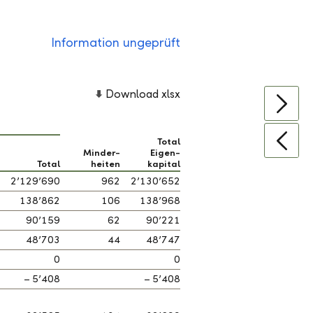
Information ungeprüft
Download xlsx
Total
Minder-
Eigen-
Total
heiten
kapital
2’129’690
962
2’130’652
138’862
106
138’968
90’159
62
90’221
48’703
44
48’747
0
0
– 5’408
– 5’408