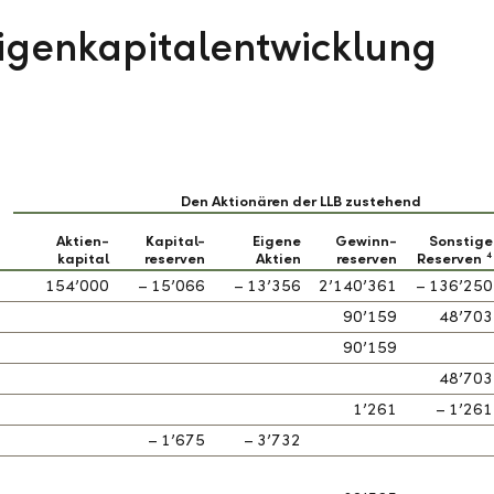
Eigenkapitalentwicklung
Den Aktionären der LLB zustehend
Aktien-
Kapital-
Eigene
Gewinn-
Sonstige
kapital
reserven
Aktien
reserven
Reserven
4
154’000
– 15’066
– 13’356
2’140’361
– 136’250
90’159
48’703
90’159
48’703
1’261
– 1’261
– 1’675
– 3’732