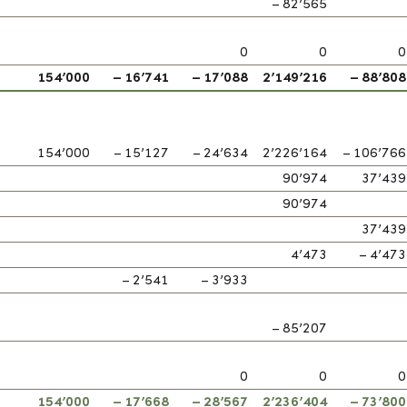
– 82’565
0
0
0
154’000
– 16’741
– 17’088
2’149’216
– 88’808
154’000
– 15’127
– 24’634
2’226’164
– 106’766
90’974
37’439
90’974
37’439
4’473
– 4’473
– 2’541
– 3’933
– 85’207
0
0
0
154’000
– 17’668
– 28’567
2’236’404
– 73’800