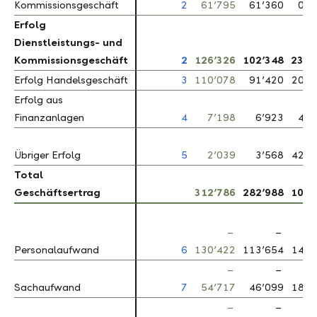
Kommissionsgeschäft
Kommissionsgeschäft
2
61’795
61’360
0.7
Erfolg
Erfolg
Dienstleistungs- und
Dienstleistungs- und
Kommissionsgeschäft
Kommissionsgeschäft
2
126’326
102’348
23.4
Erfolg Handelsgeschäft
Erfolg Handelsgeschäft
3
110’078
91’420
20.4
Erfolg aus
Erfolg aus
Finanzanlagen
Finanzanlagen
4
7’198
6’923
4.0
–
Übriger Erfolg
Übriger Erfolg
5
2’039
3’568
42.8
Total
Total
Geschäftsertrag
Geschäftsertrag
312’786
282’988
10.5
–
–
Personalaufwand
Personalaufwand
6
130’422
113’654
14.8
–
–
Sachaufwand
Sachaufwand
7
54’717
46’099
18.7
–
–