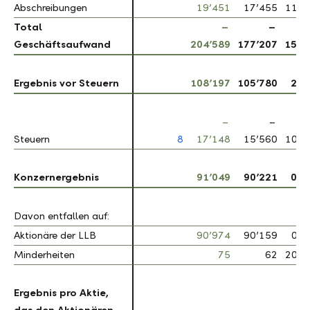
Abschreibungen
Abschreibungen
19’451
17’455
11.4
Total
Total
–
–
Geschäftsaufwand
Geschäftsaufwand
204’589
177’207
15.5
Ergebnis vor Steuern
Ergebnis vor Steuern
108’197
105’780
2.3
–
–
Steuern
Steuern
8
17’148
15’560
10.2
Konzernergebnis
Konzernergebnis
91’049
90’221
0.9
Davon entfallen auf:
Davon entfallen auf:
Aktionäre der LLB
Aktionäre der LLB
90’974
90’159
0.9
Minderheiten
Minderheiten
75
62
20.8
Ergebnis pro Aktie,
Ergebnis pro Aktie,