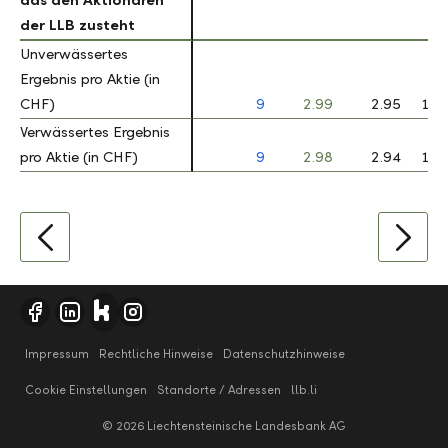
das den Aktionären
das den Aktionären
der LLB zusteht
der LLB zusteht
Unverwässertes
Unverwässertes
Ergebnis pro Aktie (in
Ergebnis pro Aktie (in
CHF)
CHF)
9
2.99
2.95
1.5
Verwässertes Ergebnis
Verwässertes Ergebnis
pro Aktie (in CHF)
pro Aktie (in CHF)
9
2.98
2.94
1.5
Impressum
Rechtliche Hinweise
Datenschutzhinweise
Cookie Einstellungen
Standorte / Adressen
llb.li
© 2026 Liechtensteinische Landesbank AG