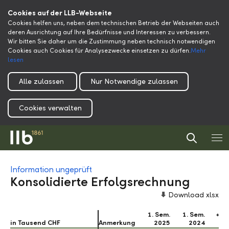
Cookies auf der LLB-Webseite
Cookies helfen uns, neben dem technischen Betrieb der Webseiten auch
deren Ausrichtung auf Ihre Bedürfnisse und Interessen zu verbessern.
Wir bitten Sie daher um die Zustimmung neben technisch notwendigen
Cookies auch Cookies für Analysezwecke einsetzen zu dürfen.
Mehr
lesen
Alle zulassen
Nur Notwendige zulassen
Cookies verwalten
Information ungeprüft
Konsolidierte Erfolgsrechnung
Download xlsx
1. Sem.
1. Sem.
+/-
in Tausend CHF
in Tausend CHF
Anmerkung
2025
2024
%