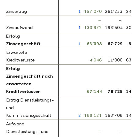
–
Zinsertrag
Zinsertrag
1
197’070
261’233
24.6
–
–
–
Zinsaufwand
Zinsaufwand
1
133’972
193’504
30.8
Erfolg
Erfolg
–
Zinsengeschäft
Zinsengeschäft
1
63’098
67’729
6.8
Erwartete
Erwartete
–
Kreditverluste
Kreditverluste
4’046
11’000
63.2
Erfolg
Erfolg
Zinsengeschäft nach
Zinsengeschäft nach
erwarteten
erwarteten
–
Kreditverlusten
Kreditverlusten
67’144
78’729
14.7
Ertrag Dienstleistungs-
Ertrag Dienstleistungs-
und
und
Kommissionsgeschäft
Kommissionsgeschäft
2
188’121
163’708
14.9
Aufwand
Aufwand
Dienstleistungs- und
Dienstleistungs- und
–
–