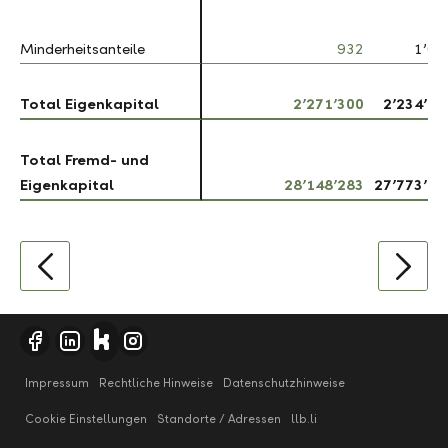
Minderheitsanteile
Minderheitsanteile
932
1’04
Total Eigenkapital
Total Eigenkapital
2’271’300
2’234’68
Total Fremd- und
Total Fremd- und
Eigenkapital
Eigenkapital
28’148’283
27’773’10
Impressum
Rechtliche Hinweise
Datenschutzhinweise
Cookie Einstellungen
Standorte / Adressen
llb.li