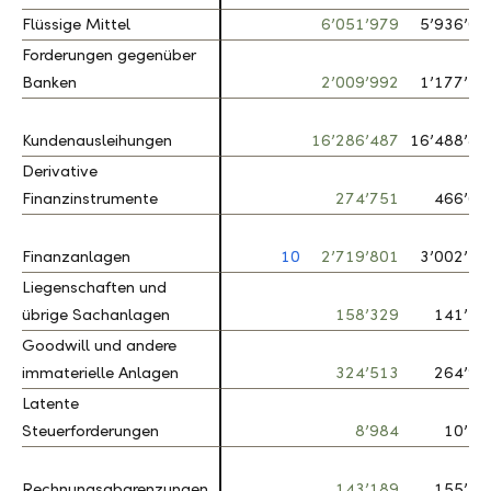
Flüssige Mittel
Flüssige Mittel
6’051’979
5’936’08
Forderungen gegenüber
Forderungen gegenüber
Banken
Banken
2’009’992
1’177’72
Kundenausleihungen
Kundenausleihungen
16’286’487
16’488’88
Derivative
Derivative
Finanzinstrumente
Finanzinstrumente
274’751
466’63
Finanzanlagen
Finanzanlagen
10
2’719’801
3’002’52
Liegenschaften und
Liegenschaften und
übrige Sachanlagen
übrige Sachanlagen
158’329
141’28
Goodwill und andere
Goodwill und andere
immaterielle Anlagen
immaterielle Anlagen
324’513
264’92
Latente
Latente
Steuerforderungen
Steuerforderungen
8’984
10’39
Rechnungsabgrenzungen
Rechnungsabgrenzungen
143’189
155’56