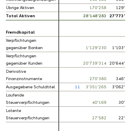
Übrige Aktiven
Übrige Aktiven
170’258
129’08
Total Aktiven
Total Aktiven
28’148’283
27’773’10
Fremdkapital
Fremdkapital
Verpflichtungen
Verpflichtungen
gegenüber Banken
gegenüber Banken
1’129’230
1’103’67
Verpflichtungen
Verpflichtungen
gegenüber Kunden
gegenüber Kunden
20’739’314
20’644’50
Derivative
Derivative
Finanzinstrumente
Finanzinstrumente
270’380
346’37
Ausgegebene Schuldtitel
Ausgegebene Schuldtitel
11
3’351’265
3’062’15
Laufende
Laufende
Steuerverpflichtungen
Steuerverpflichtungen
40’169
30’81
Latente
Latente
Steuerverpflichtungen
Steuerverpflichtungen
27’582
22’98