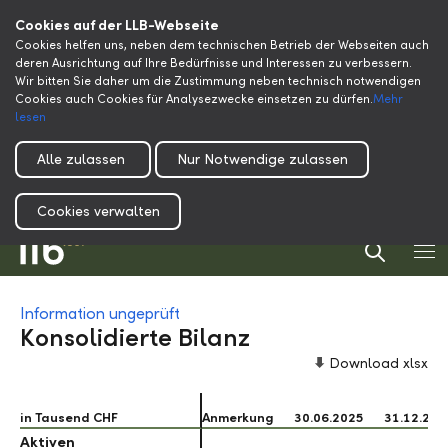
Cookies auf der LLB-Webseite
Cookies helfen uns, neben dem technischen Betrieb der Webseiten auch
deren Ausrichtung auf Ihre Bedürfnisse und Interessen zu verbessern.
Wir bitten Sie daher um die Zustimmung neben technisch notwendigen
Cookies auch Cookies für Analysezwecke einsetzen zu dürfen.
Mehr
lesen
Alle zulassen
Nur Notwendige zulassen
Cookies verwalten
Information ungeprüft
Konsolidierte Bilanz
Download xlsx
in Tausend CHF
in Tausend CHF
Anmerkung
30.06.2025
31.12.202
Aktiven
Aktiven