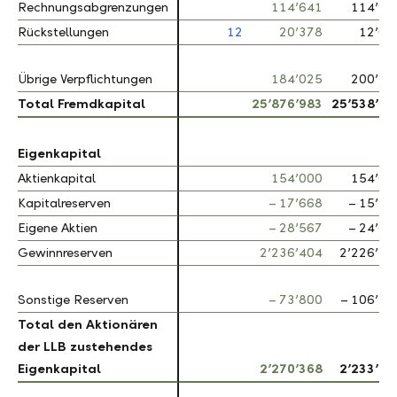
Rechnungsabgrenzungen
Rechnungsabgrenzungen
114’641
114’94
Rückstellungen
Rückstellungen
12
20’378
12’62
Übrige Verpflichtungen
Übrige Verpflichtungen
184’025
200’34
Total Fremdkapital
Total Fremdkapital
25’876’983
25’538’42
Eigenkapital
Eigenkapital
Aktienkapital
Aktienkapital
154’000
154’00
Kapitalreserven
Kapitalreserven
– 17’668
– 15’12
Eigene Aktien
Eigene Aktien
– 28’567
– 24’63
Gewinnreserven
Gewinnreserven
2’236’404
2’226’16
Sonstige Reserven
Sonstige Reserven
– 73’800
– 106’76
Total den Aktionären
Total den Aktionären
der LLB zustehendes
der LLB zustehendes
Eigenkapital
Eigenkapital
2’270’368
2’233’63