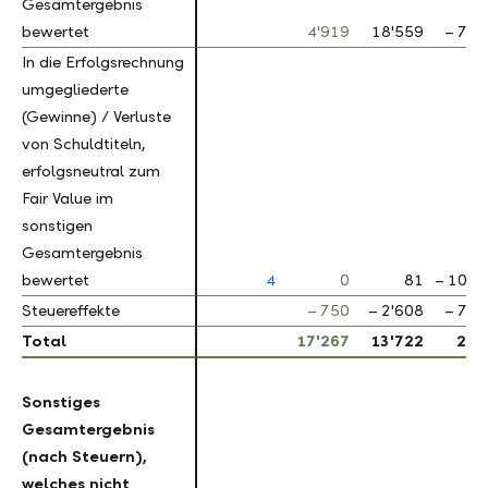
Gesamtergebnis
Gesamtergebnis
bewertet
bewertet
4'919
18'559
– 73.
In die Erfolgsrechnung
In die Erfolgsrechnung
umgegliederte
umgegliederte
(Gewinne) / Verluste
(Gewinne) / Verluste
von Schuldtiteln,
von Schuldtiteln,
erfolgsneutral zum
erfolgsneutral zum
Fair Value im
Fair Value im
sonstigen
sonstigen
Gesamtergebnis
Gesamtergebnis
bewertet
bewertet
4
0
81
– 100.
Steuereffekte
Steuereffekte
– 750
– 2'608
– 71.
Total
Total
17'267
13'722
25.
Sonstiges
Sonstiges
Gesamtergebnis
Gesamtergebnis
(nach Steuern),
(nach Steuern),
welches nicht
welches nicht