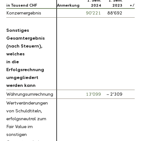
1. Sem.
1. Sem.
in Tausend CHF
in Tausend CHF
Anmerkung
2024
2023
+ / – 
Konzernergebnis
Konzernergebnis
90'221
88'692
1.
Sonstiges
Sonstiges
Gesamtergebnis
Gesamtergebnis
(nach Steuern),
(nach Steuern),
welches
welches
in die
in die
Erfolgsrechnung
Erfolgsrechnung
umgegliedert
umgegliedert
werden kann
werden kann
Währungsumrechnung
Währungsumrechnung
13'099
– 2'309
Wertveränderungen
Wertveränderungen
von Schuldtiteln,
von Schuldtiteln,
erfolgsneutral zum
erfolgsneutral zum
Fair Value im
Fair Value im
sonstigen
sonstigen