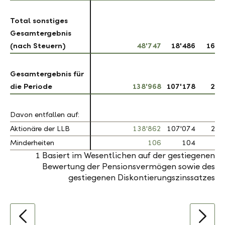
Total sonstiges
Total sonstiges
Gesamtergebnis
Gesamtergebnis
(nach Steuern)
(nach Steuern)
48'747
18'486
163.
Gesamtergebnis für
Gesamtergebnis für
die Periode
die Periode
138'968
107'178
29.
Davon entfallen auf:
Davon entfallen auf:
Aktionäre der LLB
Aktionäre der LLB
138'862
107'074
29.
Minderheiten
Minderheiten
106
104
2.
1
Basiert im Wesentlichen auf der gestiegenen
Bewertung der Pensionsvermögen sowie des
gestiegenen Diskontierungszinssatzes