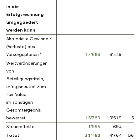
in die
in die
Erfolgsrechnung
Erfolgsrechnung
umgegliedert
umgegliedert
werden kann
werden kann
Aktuarielle Gewinne /
Aktuarielle Gewinne /
(Verluste) aus
(Verluste) aus
1
1
Vorsorgeplänen
Vorsorgeplänen
17'686
– 6'449
Wertveränderungen
Wertveränderungen
von
von
Beteiligungstiteln,
Beteiligungstiteln,
erfolgsneutral zum
erfolgsneutral zum
Fair Value
Fair Value
im sonstigen
im sonstigen
Gesamtergebnis
Gesamtergebnis
bewertet
bewertet
15'789
10'519
50.
Steuereffekte
Steuereffekte
– 1'995
694
Total
Total
31'480
4'764
560.