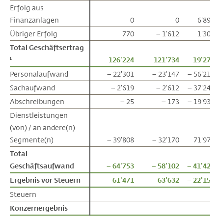
Erfolg aus
Erfolg aus
Finanzanlagen
Finanzanlagen
0
0
6'894
Übriger Erfolg
Übriger Erfolg
770
– 1'612
1'300
Total Geschäftsertrag
Total Geschäftsertrag
126'224
121'734
19'272
1
1
Personalaufwand
Personalaufwand
– 22'301
– 23'147
– 56'217
Sachaufwand
Sachaufwand
– 2'619
– 2'612
– 37'247
Abschreibungen
Abschreibungen
– 25
– 173
– 19'938
Dienstleistungen
Dienstleistungen
(von) / an andere(n)
(von) / an andere(n)
Segmente(n)
Segmente(n)
– 39'808
– 32'170
71'978
Total
Total
Geschäftsaufwand
Geschäftsaufwand
– 64'753
– 58'102
– 41'424
Ergebnis vor Steuern
Ergebnis vor Steuern
61'471
63'632
– 22'152
Steuern
Steuern
Konzernergebnis
Konzernergebnis