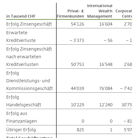
International
Privat- &
Wealth
Corporate
in Tausend CHF
in Tausend CHF
Firmenkunden
Management
Center
Erfolg Zinsengeschäft
Erfolg Zinsengeschäft
54'126
16'604
2'704
Erwartete
Erwartete
Kreditverluste
Kreditverluste
– 3'373
– 56
– 18
Erfolg Zinsengeschäft
Erfolg Zinsengeschäft
nach erwarteten
nach erwarteten
Kreditverlusten
Kreditverlusten
50'753
16'548
2'685
Erfolg
Erfolg
Dienstleistungs- und
Dienstleistungs- und
Kommissionsgeschäft
Kommissionsgeschäft
44'039
76'084
– 7'425
Erfolg
Erfolg
Handelsgeschäft
Handelsgeschäft
10'229
12'240
30'751
Erfolg aus
Erfolg aus
Finanzanlagen
Finanzanlagen
0
0
– 814
Übriger Erfolg
Übriger Erfolg
825
1
5'979