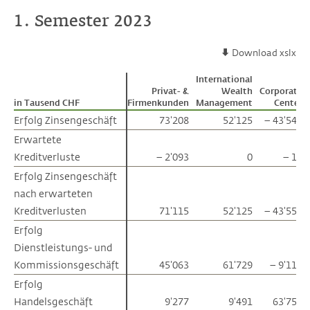
1. Semester 2023
Download xslx
International
Privat- &
Wealth
Corporate
in Tausend CHF
in Tausend CHF
Firmenkunden
Management
Center
Erfolg Zinsengeschäft
Erfolg Zinsengeschäft
73'208
52'125
– 43'546
Erwartete
Erwartete
Kreditverluste
Kreditverluste
– 2'093
0
– 14
Erfolg Zinsengeschäft
Erfolg Zinsengeschäft
nach erwarteten
nach erwarteten
Kreditverlusten
Kreditverlusten
71'115
52'125
– 43'559
Erfolg
Erfolg
Dienstleistungs- und
Dienstleistungs- und
Kommissionsgeschäft
Kommissionsgeschäft
45'063
61'729
– 9'112
Erfolg
Erfolg
Handelsgeschäft
Handelsgeschäft
9'277
9'491
63'750