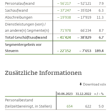
Personalaufwand
Personalaufwand
– 56'217
– 52'121
7.9
Sachaufwand
Sachaufwand
– 37'247
– 35'024
6.3
Abschreibungen
Abschreibungen
– 19'938
– 17'919
11.3
Dienstleistungen (von) /
Dienstleistungen (von) /
an andere(n) Segmente(n)
an andere(n) Segmente(n)
71'978
66'234
8.7
Total Geschäftsaufwand
Total Geschäftsaufwand
– 41'424
– 38'829
6.7
Segmentergebnis vor
Segmentergebnis vor
Steuern
Steuern
– 22'152
– 7'653
189.4
Zusätzliche Informationen
Download xslx
30.06.2023
31.12.2022
+ / – %
Personalbestand
Personalbestand
(teilzeitbereinigt, in Stellen)
(teilzeitbereinigt, in Stellen)
654
622
5.0