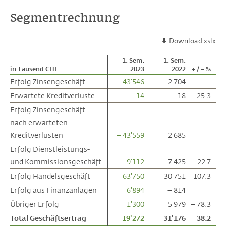
Segmentrechnung
Download xslx
1. Sem.
1. Sem.
in Tausend CHF
in Tausend CHF
2023
2022
+ / – %
Erfolg Zinsengeschäft
Erfolg Zinsengeschäft
– 43'546
2'704
Erwartete Kreditverluste
Erwartete Kreditverluste
– 14
– 18
– 25.3
Erfolg Zinsengeschäft
Erfolg Zinsengeschäft
nach erwarteten
nach erwarteten
Kreditverlusten
Kreditverlusten
– 43'559
2'685
Erfolg Dienstleistungs-
Erfolg Dienstleistungs-
und Kommissionsgeschäft
und Kommissionsgeschäft
– 9'112
– 7'425
22.7
Erfolg Handelsgeschäft
Erfolg Handelsgeschäft
63'750
30'751
107.3
Erfolg aus Finanzanlagen
Erfolg aus Finanzanlagen
6'894
– 814
Übriger Erfolg
Übriger Erfolg
1'300
5'979
– 78.3
Total Geschäftsertrag
Total Geschäftsertrag
19'272
31'176
– 38.2