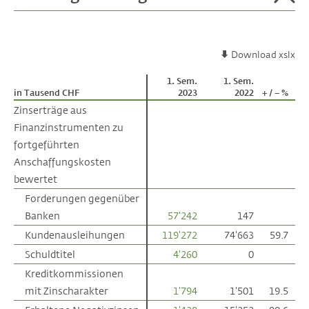
Download xslx
1. Sem.
1. Sem.
in Tausend CHF
in Tausend CHF
2023
2022
+ / – %
Zinserträge aus
Zinserträge aus
Finanzinstrumenten zu
Finanzinstrumenten zu
fortgeführten
fortgeführten
Anschaffungskosten
Anschaffungskosten
bewertet
bewertet
Forderungen gegenüber
Forderungen gegenüber
Banken
Banken
57'242
147
Kundenausleihungen
Kundenausleihungen
119'272
74'663
59.7
Schuldtitel
Schuldtitel
4'260
0
Kreditkommissionen
Kreditkommissionen
mit Zinscharakter
mit Zinscharakter
1'794
1'501
19.5