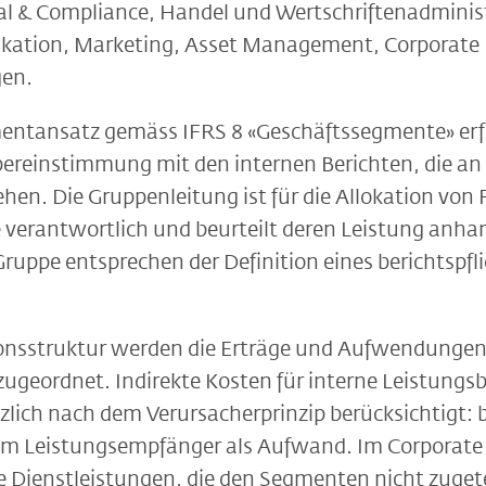
 & Compliance, Handel und Wertschriftenadminist
tion, Marketing, Asset Management, Corporate 
gen.
tansatz gemäss IFRS 8 «Geschäftssegmente» erfol
Übereinstimmung mit den internen Berichten, die an
en. Die Gruppenleitung ist für die Allokation von 
 verantwortlich und beurteilt deren Leistung anhand
ruppe entsprechen der Definition eines berichtspf
ionsstruktur werden die Erträge und Aufwendungen
ugeordnet. Indirekte Kosten für interne Leistung
ich nach dem Verursacherprinzip berücksichtigt: b
Leistungsempfänger als Aufwand. Im Corporate Ce
e Dienstleistungen, die den Segmenten nicht zuget