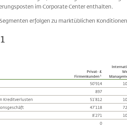
ierungsposten im Corporate Center enthalten.
Segmenten erfolgen zu marktüblichen Konditionen
21
Internat
Privat- &
We
Firmenkunden
Managem
1
50'914
10
897
n Kreditverlusten
51'812
10
ionsgeschäft
47'118
72
8'271
10
0