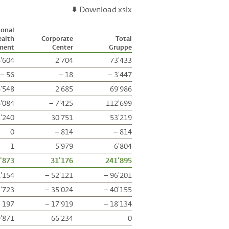
Download xslx
ional
alth
Corporate
Total
ment
Center
Gruppe
'604
2'704
73'433
– 56
– 18
– 3'447
'548
2'685
69'986
'084
– 7'425
112'699
'240
30'751
53'219
0
– 814
– 814
1
5'979
6'804
'873
31'176
241'895
2'154
– 52'121
– 96'201
2'723
– 35'024
– 40'155
 197
– 17'919
– 18'134
9'871
66'234
0