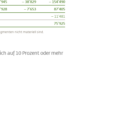
'945
– 38'829
– 154'490
'928
– 7'653
87'405
– 11'481
75'925
gmenten nicht materiell sind.
ich auf 10 Prozent oder mehr