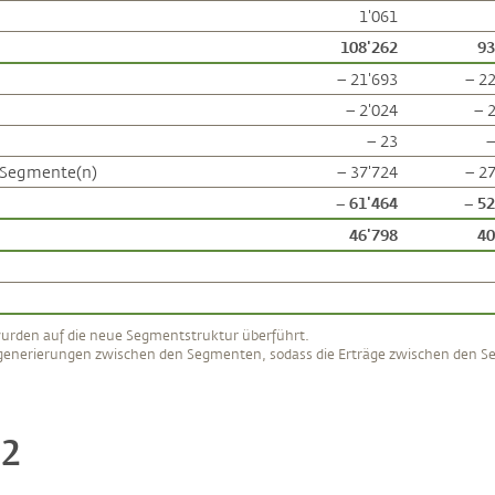
1'061
108'262
93
– 21'693
– 2
– 2'024
– 
– 23
–
) Segmente(n)
– 37'724
– 2
– 61'464
– 52
46'798
40
wurden auf die neue Segmentstruktur überführt.
sgenerierungen zwischen den Segmenten, sodass die Erträge zwischen den Se
22