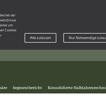
Betrieb der
Bedürfnisse
 daher um
en Cookies
u
Alle zulassen
Nur Notwendige zulas
näre
Segmentbericht
Konsolidierte Halbjahresrechn