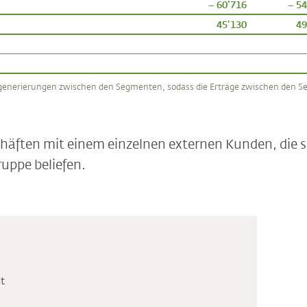
– 60'716
– 54
45'130
49
sgenerierungen zwischen den Segmenten, sodass die Erträge zwischen den Se
chäften mit einem einzelnen externen Kunden, die s
uppe beliefen.
t