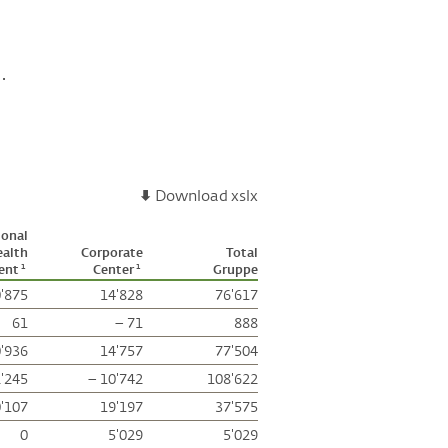
.
Download xslx
ional
alth
Corporate
Total
ent
Center
Gruppe
1
1
'875
14'828
76'617
61
– 71
888
'936
14'757
77'504
'245
– 10'742
108'622
'107
19'197
37'575
0
5'029
5'029