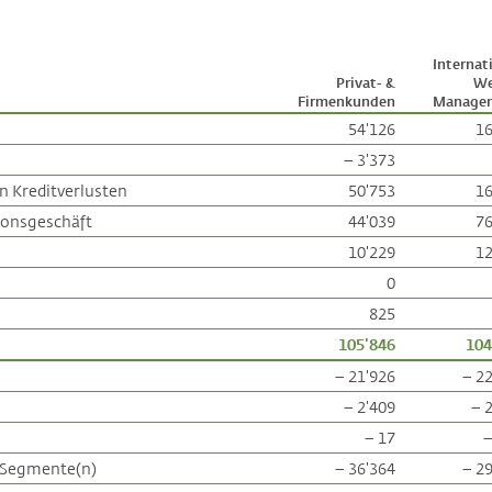
Internat
Privat- &
We
Firmenkunden
Manage
54'126
16
– 3'373
n Kreditverlusten
50'753
16
ionsgeschäft
44'039
76
10'229
12
0
825
105'846
104
– 21'926
– 2
– 2'409
– 
– 17
–
) Segmente(n)
– 36'364
– 2