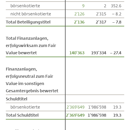
Total Finanzanlagen,
Total Finanzanlagen,
erfolgswirksam zum Fair
erfolgswirksam zum Fair
Value bewertet
Value bewertet
140'363
193'334
– 27.4
Finanzanlagen,
Finanzanlagen,
erfolgsneutral zum Fair
erfolgsneutral zum Fair
Value im sonstigen
Value im sonstigen
Gesamtergebnis bewertet
Gesamtergebnis bewertet
Schuldtitel
Schuldtitel
börsenkotierte
börsenkotierte
2'369'649
1'986'598
19.3
Total Schuldtitel
Total Schuldtitel
2'369'649
1'986'598
19.3
Beteiligungstitel
Beteiligungstitel
börsenkotierte
börsenkotierte
191'392
229'300
– 16.5
nicht börsenkotierte
nicht börsenkotierte
31'225
30'952
0.9
Total Beteiligungstitel
Total Beteiligungstitel
222'617
260'251
– 14.5